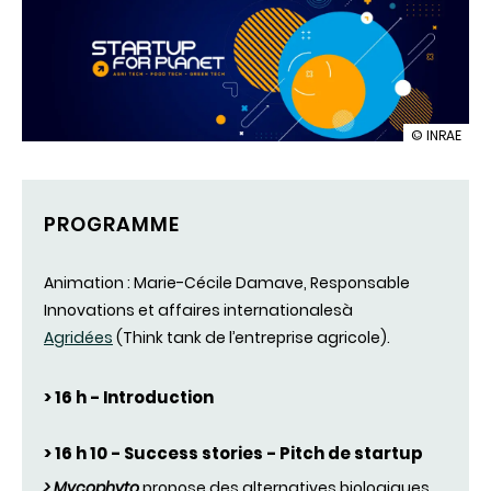
illustration
© INRAE
Startup
for
planet
PROGRAMME
Animation : Marie-Cécile Damave, Responsable
Innovations et affaires internationalesà
Agridées
(Think tank de l’entreprise agricole).
> 16 h - Introduction
> 16 h 10 - Success stories - Pitch de startup
> Mycophyto
propose des alternatives biologiques