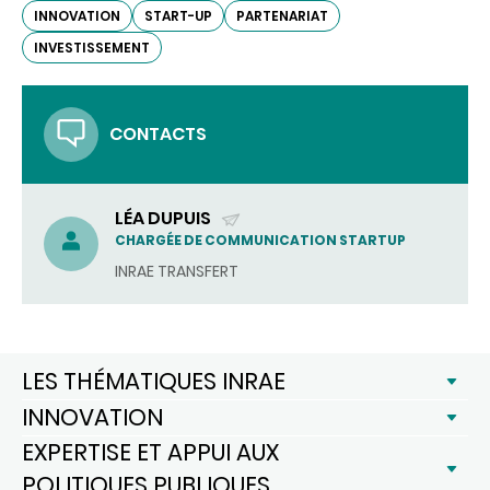
INNOVATION
START-UP
PARTENARIAT
INVESTISSEMENT
CONTACTS
LÉA DUPUIS
(ENVOYER
CHARGÉE DE COMMUNICATION STARTUP
UN
INRAE TRANSFERT
COURRIEL)
LES THÉMATIQUES INRAE
INNOVATION
EXPERTISE ET APPUI AUX
POLITIQUES PUBLIQUES