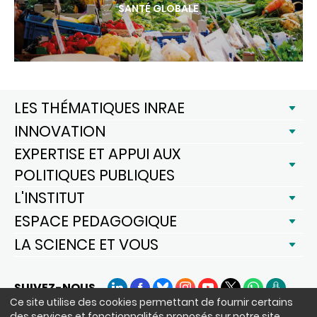
SANTÉ GLOBALE
LES THÉMATIQUES INRAE
INNOVATION
EXPERTISE ET APPUI AUX
POLITIQUES PUBLIQUES
L'INSTITUT
ESPACE PEDAGOGIQUE
LA SCIENCE ET VOUS
SUIVEZ-NOUS
LinkedIn
Facebook
BlueSky
Instagram
YouTube
X
WhatsApp
Podcast
Ce site utilise des cookies permettant de fournir certains
des services et fonctionnalités proposés sur notre site,