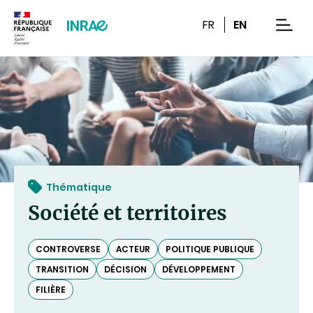
Contenu
Recherche
Navigation
FR
EN
men
Thématique
Société et territoires
CONTROVERSE
ACTEUR
POLITIQUE PUBLIQUE
TRANSITION
DÉCISION
DÉVELOPPEMENT
FILIÈRE