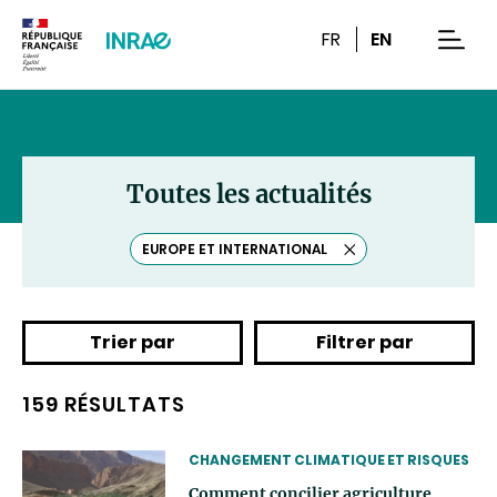
Contenu
Recherche
Navigation
FR
EN
men
Toutes les actualités
EUROPE ET INTERNATIONAL
Effacer
le
tag
Trier par
Filtrer par
159 RÉSULTATS
THEMATIC
CHANGEMENT CLIMATIQUE ET RISQUES
Comment concilier agriculture,