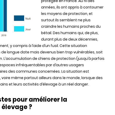
protégée en France. Au fil des
années, ils ont appris à contourner
les moyens de protection, et
surtout ils semblent ne plus
craindre les humains proches du
bétail. Des humains qui, de plus,
durant plus de deux décennies,
nt, y compris à l’aide d’un fusil. Cette situation
s de longue date mais devenus bien trop vulnérables, soit
. L’accumulation de chiens de protection (jusqu’à parfois
s espaces infréquentables par d’autres usagers
aires des communes concernées. La situation est
, voire même partout ailleurs dans le monde, lorsque des
ins et leurs activités d’élevage à un réel danger.
stes pour améliorer la
 élevage ?