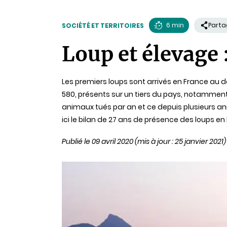
6 min
Parta
SOCIÉTÉ ET TERRITOIRES
Temps
Loup et élevage 
de
lecture
Les premiers loups sont arrivés en France au dé
580, présents sur un tiers du pays, notamment da
animaux tués par an et ce depuis plusieurs ann
ici le bilan de 27 ans de présence des loups e
Publié le 09 avril 2020
(mis à jour : 25 janvier 2021)