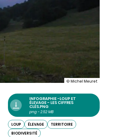
illustration
© Michel Meuret
Loup
et
élevage
INFOGRAPHIE -LOUP ET
:
ÉLEVAGE - LES CIFFRES
CLÉS.PNG
bilan
png - 2.52 MB
de
27
ans
LOUP
ÉLEVAGE
TERRITOIRE
de
BIODIVERSITÉ
coexistence