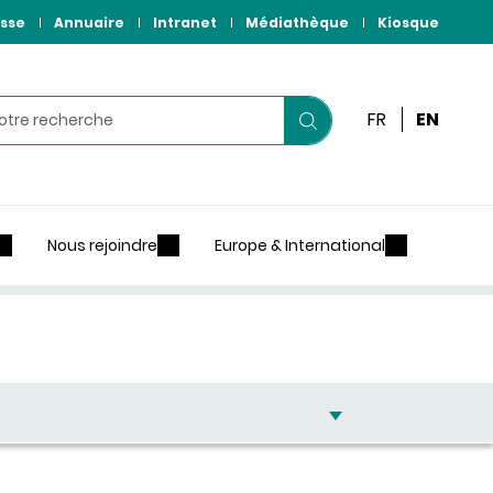
sse
Annuaire
Intranet
Médiathèque
Kiosque
r
FR
EN
Lancer
votre
recherche
Nous rejoindre
Europe & International