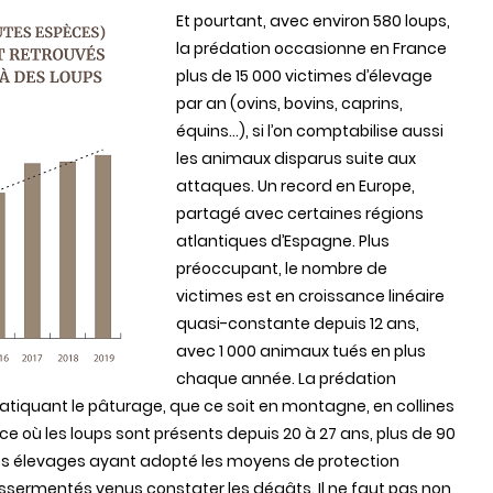
Et pourtant, avec environ 580 loups,
la prédation occasionne en France
plus de 15 000 victimes d’élevage
par an (ovins, bovins, caprins,
équins...), si l’on comptabilise aussi
les animaux disparus suite aux
attaques. Un record en Europe,
partagé avec certaines régions
atlantiques d’Espagne. Plus
préoccupant, le nombre de
victimes est en croissance linéaire
quasi-constante depuis 12 ans,
avec 1 000 animaux tués en plus
chaque année. La prédation
tiquant le pâturage, que ce soit en montagne, en collines
ce où les loups sont présents depuis 20 à 27 ans, plus de 90
es élevages ayant adopté les moyens de protection
assermentés venus constater les dégâts. Il ne faut pas non