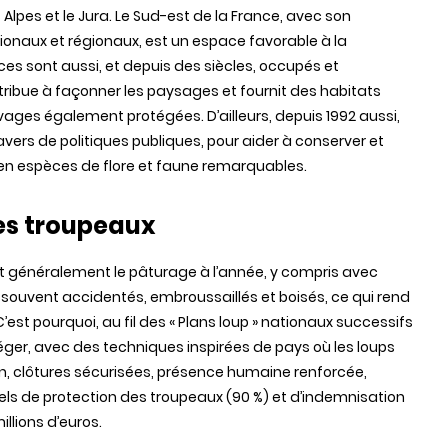
 Alpes et le Jura. Le Sud-est de la France, avec son
onaux et régionaux, est un espace favorable à la
es sont aussi, et depuis des siècles, occupés et
tribue à façonner les paysages et fournit des habitats
ges également protégées. D’ailleurs, depuis 1992 aussi,
avers de politiques publiques, pour aider à conserver et
 en espèces de flore et faune remarquables.
des troupeaux
t généralement le pâturage à l’année, y compris avec
ouvent accidentés, embroussaillés et boisés, ce qui rend
’est pourquoi, au fil des « Plans loup » nationaux successifs
rotéger, avec des techniques inspirées de pays où les loups
on, clôtures sécurisées, présence humaine renforcée,
ls de protection des troupeaux (90 %) et d’indemnisation
illions d’euros.