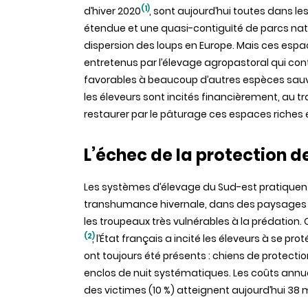
(1)
d’hiver 2020
, sont aujourd’hui toutes dans les
étendue et une quasi-contiguïté de parcs nati
dispersion des loups en Europe. Mais ces espac
entretenus par l’élevage agropastoral qui con
favorables à beaucoup d’autres espèces sauva
les éleveurs sont incités financièrement, au tr
restaurer par le pâturage ces espaces riches
L’échec de la protection 
Les systèmes d’élevage du Sud-est pratiquen
transhumance hivernale, dans des paysages s
les troupeaux très vulnérables à la prédation. C
(2)
, l’État français a incité les éleveurs à se p
ont toujours été présents : chiens de protecti
enclos de nuit systématiques. Les coûts annue
des victimes (10 %) atteignent aujourd’hui 38 m