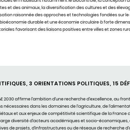
icides en mobilisant notamment le biocontrôle, la conception d’
tes et des animaux, la diversification des cultures et des élevag
ilisation raisonnée des approches et technologies fondées sur le nu
bioéconomie durable et une économie circulaire à forte dimens
itoriales favorisant des liaisons positives entre villes et zones rur
TIFIQUES, 3 ORIENTATIONS POLITIQUES, 15 D
AE 2030 affirme l’ambition d’une recherche d’excellence, au fron
nécessaires dans les domaines de l’agriculture, de l’alimentat
ciétaux et aux enjeux de compétitivité scientifique de la France
e large diversité d’acteurs académiques et socio-économiques, a
ives de projets, d’infrastructures ou de réseaux de recherche d