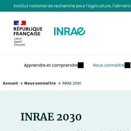
Contenu
Recherche
Navigation
Institut national de recherche pour l'agriculture, l'alime
Apprendre et comprendre
Nous connaître
Accueil
Nous connaître
INRAE 2030
INRAE 2030