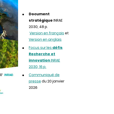
Document
stratégique
INRAE
2030, 48 p.
Version en français
et
Version en anglais
Focus sur les
défis
Recherche et
innovation
INRAE
2030, 16 p.
Communiqué de
presse
du 20 janvier
2026