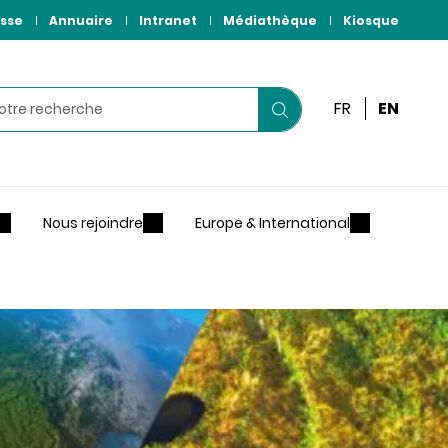
sse
Annuaire
Intranet
Médiathèque
Kiosque
r
FR
EN
Lancer
votre
recherche
Nous rejoindre
Europe & International