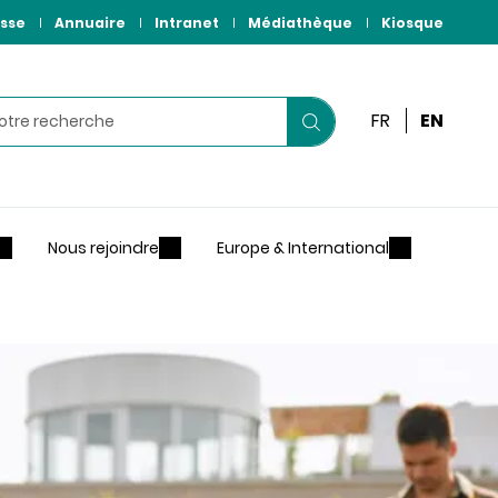
sse
Annuaire
Intranet
Médiathèque
Kiosque
r
FR
EN
Lancer
votre
recherche
Nous rejoindre
Europe & International