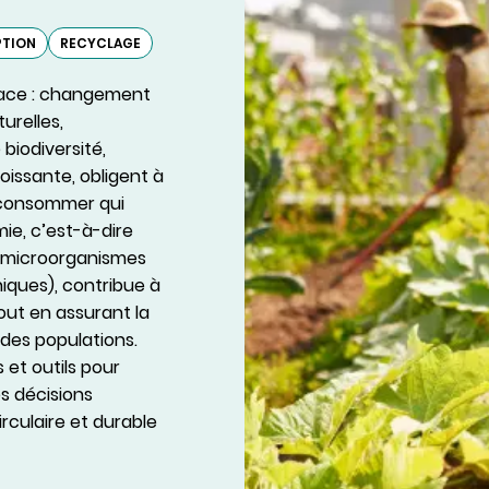
TION
RECYCLAGE
face : changement
urelles,
biodiversité,
oissante, obligent à
 consommer qui
mie, c’est-à-dire
, microorganismes
iques), contribue à
out en assurant la
 des populations.
et outils pour
es décisions
rculaire et durable