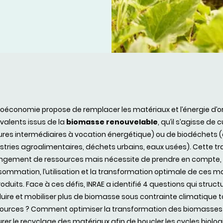
ioéconomie propose de remplacer les matériaux et l’énergie d’or
valents issus de la
biomasse renouvelable
, qu’il s’agisse de
ures intermédiaires à vocation énergétique) ou de biodéchets 
stries agroalimentaires, déchets urbains, eaux usées).
Cette tr
gement de ressources mais nécessite de prendre en compte, de
ommation, l’utilisation et la transformation optimale de ces ma
oduits. Face à ces défis, INRAE a identifié 4 questions qui stru
uire et mobiliser plus de biomasse sous contrainte climatique
ources ? Comment optimiser la transformation des biomasses 
rer le recyclage des matériaux afin de boucler les cycles biolog