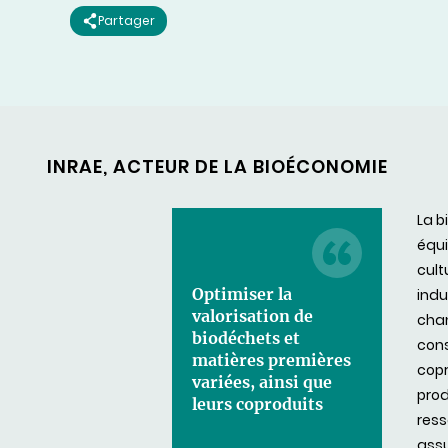
Partager
INRAE, ACTEUR DE LA BIOÉCONOMIE
La b
équi
cult
Optimiser la
indu
valorisation de
chan
biodéchets et
cons
matières premières
copr
variées, ainsi que
prod
leurs coproduits
ress
assu