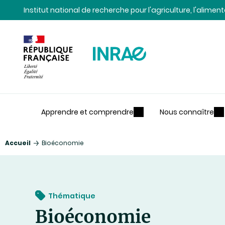
Contenu
Recherche
Navigation
Institut national de recherche pour l'agriculture, l'alime
Apprendre et comprendre
Nous connaître
Accueil
Bioéconomie
Thématique
Bioéconomie