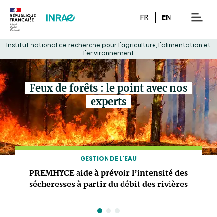
Contenu
Recherche
Navigation
FR
EN
men
Institut national de recherche pour l'agriculture, l'alimentation et
l'environnement
Feux de forêts : le point avec nos
experts
GESTION DE L'EAU
PREMHYCE aide à prévoir l’intensité des
Dans 
sécheresses à partir du débit des rivières
pla