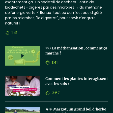
exactement ça : un cocktail de déchets - enfin de
biodéchets - digérés par des microbes → du méthane →
de l’énergie verte ⚡. Bonus : tout ce qui n'est pas digéré
par les microbes, "le digestat", peut servir d’engrais
naturel !
1:41
Temps
de
lecture
Lancer
🦠⚡ La méthanisation, comment ça
la
marche ?
vidéo
1:41
Temps
de
lecture
Lancer
Comment les plantes interagissent
la
avec les sols ?
vidéo
3:57
Temps
de
lecture
Lancer
🐐🌱 Margot, un grand bol d'herbe