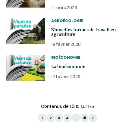
11 mars 2026
THEMATIC
AGROÉCOLOGIE
Nouvelles formes de travail en
agriculture
19 février 2026
THEMATIC
BIOÉCONOMIE
La bioéconomie
12 février 2026
Contenus de 1 à 10 sur 175
1
2
3
4
...
18