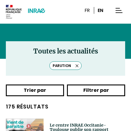
Contenu
Recherche
Navigation
FR
EN
men
Toutes les actualités
PARUTION
Effacer
le
tag
Trier par
Filtrer par
175 RÉSULTATS
Le centre INRAE Occitanie-
Toulouse publie son rapport