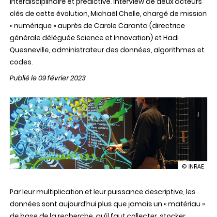
interdisciplinaire et prédictive. Interview de deux acteurs
clés de cette évolution, Michaël Chelle, chargé de mission
« numérique » auprès de Carole Caranta (directrice
générale déléguée Science et Innovation) et Hadi
Quesneville, administrateur des données, algorithmes et
codes.
Publié le 09 février 2023
illustration
© INRAE
Exploiter
et
Par leur multiplication et leur puissance descriptive, les
partager
les
données sont aujourd’hui plus que jamais un « matériau »
données
de base de la recherche, qu’il faut collecter, stocker,
scientifiqu