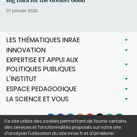
Big Data for the Greater Good
07 janvier 2020
LES THÉMATIQUES INRAE
INNOVATION
EXPERTISE ET APPUI AUX
POLITIQUES PUBLIQUES
L'INSTITUT
ESPACE PEDAGOGIQUE
LA SCIENCE ET VOUS
SUIVEZ-NOUS
Ce site utilise des cookies permettant de fournir certains
LinkedIn
Facebook
BlueSky
Instagram
YouTube
X
WhatsApp
Podcast
des services et fonctionnalités proposés sur notre site,
d'analyser l'utilisation du site inrae.fr et d'améliorer