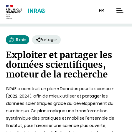
Contenu
Recherche
Navigation
FR
men
5 min
Partager
Temps
Exploiter et partager les
de
données scientifiques,
lecture
moteur de la recherche
INRAE a construit un plan « Données pour la science »
(2022-2024), afin de mieux utiliser et partager les
données scientifiques grâce au développement du
numérique. Ce plan implique une transformation
systémique des pratiques et mobilise l’ensemble de
l’Institut, pour favoriser une science plus ouverte,