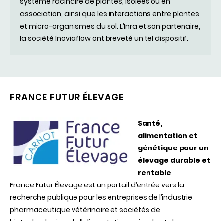
système racinaire de plantes, isolées ou en
association, ainsi que les interactions entre plantes
et micro-organismes du sol. L’Inra et son partenaire,
la société Inoviaflow ont breveté un tel dispositif.
FRANCE FUTUR ÉLEVAGE
Santé
,
alimentation et
génétique
pour un
élevage
durable et
rentable
France
Futur
É
levage
est un
portail
d’entrée
vers
la
recherche
publique
pour les
entreprises
de
l’industrie
pharmaceutique
vétérinaire
et
sociétés
de