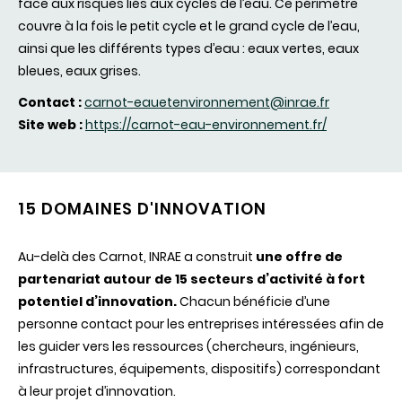
face
aux
risques
liés
aux
cycles de
l’eau
. Ce
périmètre
couvre
à la
fois
le petit cycle et le grand cycle de
l’eau
,
ainsi
que
les
différents
types
d’eau
:
eaux
vertes
,
eaux
bleues
,
eaux
grises
.
Contact :
carnot-eauetenvironnement@inrae.fr
Site web :
https://carnot-eau-environnement.fr/
15 DOMAINES D'INNOVATION
Au-delà des Carnot, INRAE a construit
une offre de
partenariat autour de 15 secteurs d’activité à fort
potentiel d’innovation.
Chacun bénéficie d’une
personne contact pour les entreprises intéressées afin de
les guider vers les ressources (chercheurs, ingénieurs,
infrastructures, équipements, dispositifs) correspondant
à leur projet d’innovation.