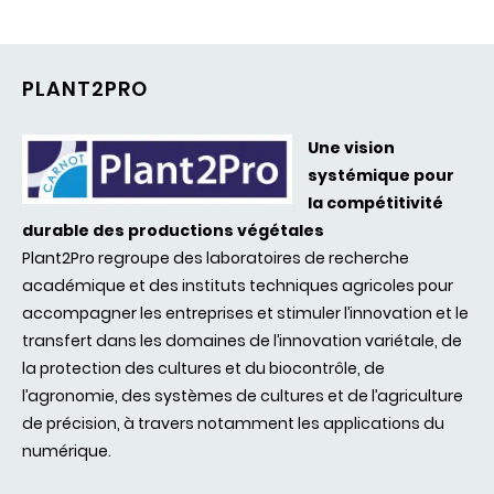
PLANT2PRO
Une
vision
systémique
pour
la
compétitivité
durable
des
productions
végétales
Plant2Pro
regroupe
des
laboratoires
de recherche
académique
et
des
instituts
techniques
agricoles
pour
accompagner
les
entreprises
et
stimuler
l’innovation
et le
transfert
dans
les
domaines
de
l’innovation
variétale
, de
la protection
des
cultures et du
biocontrôle
, de
l’agronomie
,
des
systèmes
de cultures et de
l’agriculture
de
précision
, à travers
notamment
les applications du
numérique
.