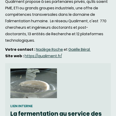
Qualiment
propose à
ses
partenaires
privés
,
qu’ils
soient
PME
,
ETI
ou grands
groupes
industriels
,
une
offre
de
compétences
transversales
dans
le
domaine
de
l’alimentation
humaine
.
Le réseau Qualiment, c'est
770
chercheurs et ingénieurs doctorants et post-
doctorants, 13 entités de Recherche et 12 plateformes
technologiques.
Votre contact :
Nadège Roche
et
Gaëlle Béral
Site web :
https://qualiment.fr/
LIEN INTERNE
La fermentation au service des