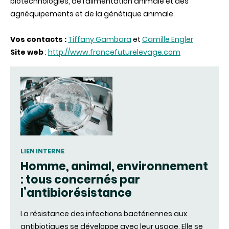
biotechnologies, de
l’alimentation
animale
et
des
agriéquipements
et de la
génétique
animale
.
Vos contacts :
Tiffany Gambara
et
Camille Engler
Site web
:
http://www.francefuturelevage.com
LIEN INTERNE
Homme, animal, environnement
: tous concernés par
l’antibiorésistance
La résistance des infections bactériennes aux
antibiotiques se développe avec leur usage. Elle se