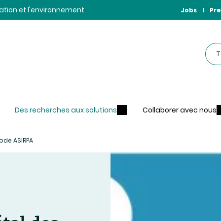
ntation et l'environnement
Jobs
Pre
Rec
Des recherches aux solutions
Collaborer avec nous
hode ASIRPA