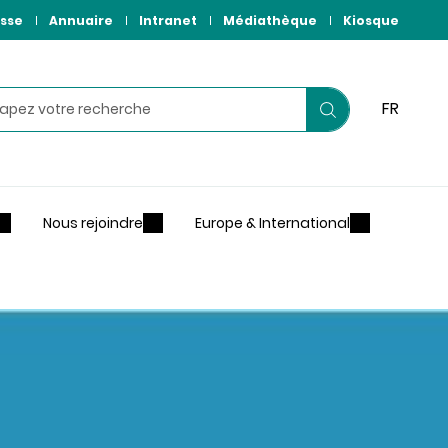
sse
Annuaire
Intranet
Médiathèque
Kiosque
hercher
FR
Lancer
votre
recherche
Nous rejoindre
Europe & International