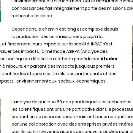
l'environnement et l'alimentation. Cette démarche d’innov
connaissances fait intégralement partie des missions d’I
recherche finalisée.
Cependant, le chemin est long et complexe depuis
la production des connaissances jusqu’à la
, et finalement leurs impacts sur la société. INRAE s’est
aluer ces impacts, la méthode ASIRPA (Analyse des
avec une équipe dédiée. La méthode procède par
études
n à rebours, en partant des impacts jusqu’aux premiers
identifier les étapes clés, le rôle des partenariats et des
’impacts : environnementaux, sociaux, économiques,
L’analyse de quelque 60 cas pour lesquels les recherche
les scientifiques ont pris une part active dans le processus 
production de connaissances mais ont accompagné leur dif
par une collaboration avec des entreprises privées intére
cas, ils sont intervenus auprès des pouvoirs publics pour 