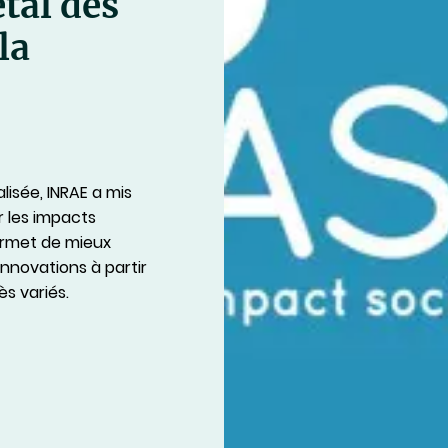
tal des
la
lisée, INRAE a mis
 les impacts
ermet de mieux
nnovations à partir
s variés.