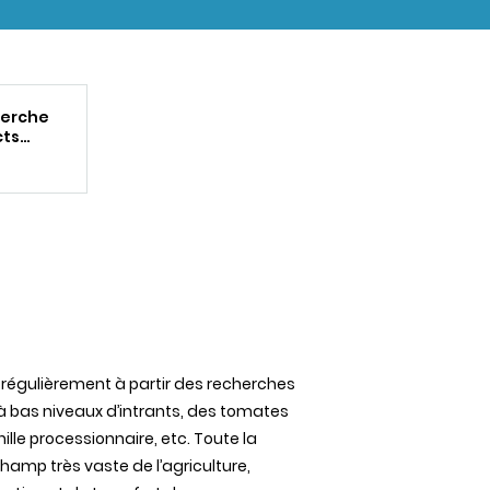
cherche
cts
PA en
 régulièrement à partir des recherches
 à bas niveaux d’intrants, des tomates
ille processionnaire, etc. Toute la
amp très vaste de l’agriculture,