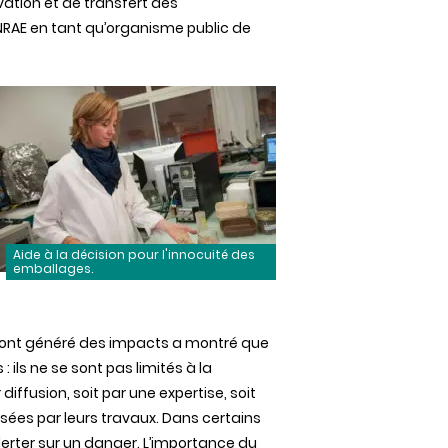
ation et de transfert des
NRAE en tant qu’organisme public de
Aide à la décision pour l'innocuité des
emballages.
s ont généré des impacts a montré que
: ils ne se sont pas limités à la
fusion, soit par une expertise, soit
ssées par leurs travaux. Dans certains
alerter sur un danger. L’importance du