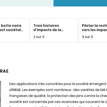
a boîte noire
Trois histoires
Piloter la re
act sociétal
d’impacts de la
vers les impa
erches : la
recherche
sociétaux : la
2 sur 3
3 sur 3
 ASIRPA
méthode ASIR
temps réel
NRAE
Des applications très concrètes pour la société émergent
d’INRAE. Les exemples sont nombreux : des variétés de blé
françaises de qualité, la protection des pins contre la chen
société est concernée par ces avancées qui couvrent le ch