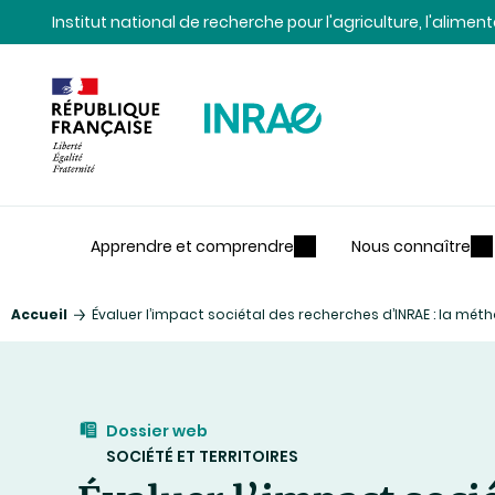
Contenu
Recherche
Navigation
Institut national de recherche pour l'agriculture, l'alime
Apprendre et comprendre
Nous connaître
Accueil
Évaluer l’impact sociétal des recherches d’INRAE : la mét
Dossier web
SOCIÉTÉ ET TERRITOIRES