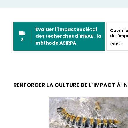
Évaluer l’impact sociétal
Ouvrir l
des recherches d’INRAE : la
de l’imp
3
des rech
méthode ASIRPA
1 sur 3
méthode
RENFORCER LA CULTURE DE L’IMPACT À I