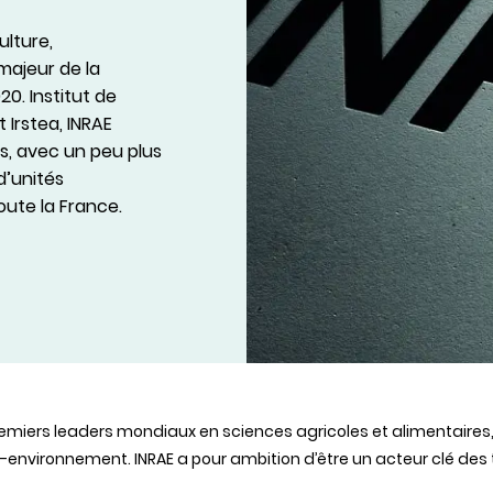
ulture,
majeur de la
20. Institut de
t Irstea,
INRAE
, avec un peu plus
d’unités
oute la France.
remiers leaders
mondiaux
en sciences
agricoles
et
alimentaires
e-environnement
.
INRAE
a pour ambition
d’être
un
acteur
clé
des