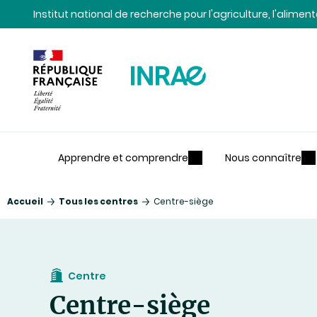
Contenu
Recherche
Navigation
Institut national de recherche pour l'agriculture, l'alime
Apprendre et comprendre
Nous connaître
Accueil
Tous les centres
Centre-siège
Centre
Centre-siège