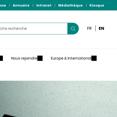
sse
Annuaire
Intranet
Médiathèque
Kiosque
r
FR
EN
Lancer
votre
recherche
Nous rejoindre
Europe & International