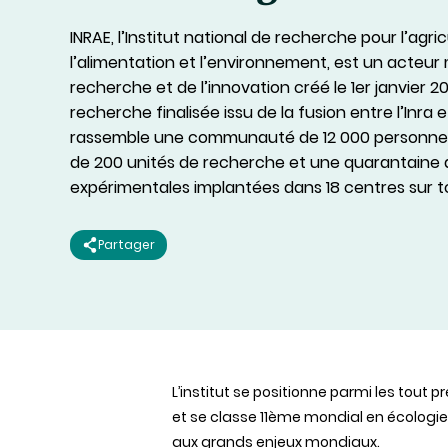
INRAE,
l’
Institut
national de recherche pour l’agric
l’alimentation et l’environnement, est un acteur 
recherche et de l’innovation créé le 1er janvier 20
recherche finalisée issu de la fusion entre l’Inra e
rassemble une communauté de 12 000 personnes
de 200 unités de recherche et une quarantaine 
expérimentales implantées dans 18 centres sur t
Partager
L’institut
se
positionne
parmi
les tout p
et se
classe
11ème
mondial
en
écologi
aux
grands
enjeux
mondiaux
.