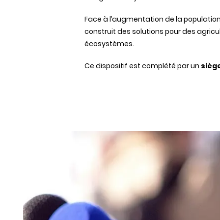
Face à
l’augmentation
de la populatio
construit
des
solutions pour
des
agricu
écosystèmes
.
Ce
dispositif
est
complété
par un
sièg