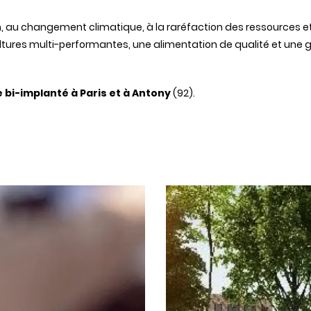
n, au
changement
climatique
, à la
raréfaction
des
ressources
e
ltures
multi-performantes
,
une
alimentation de
qualité
et
une
g
e
bi-implanté
à Paris et à Antony
(92).