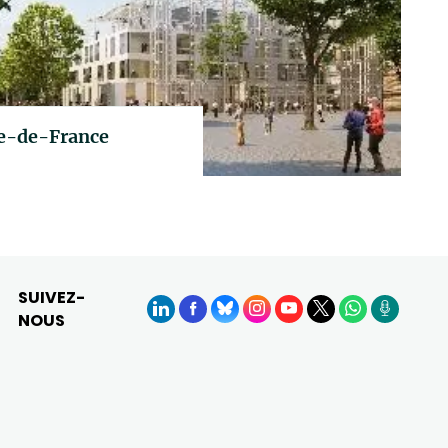
le-de-France
SUIVEZ-
NOUS
LinkedIn
Facebook
BlueSky
Instagram
YouTube
X
WhatsApp
Podcasts