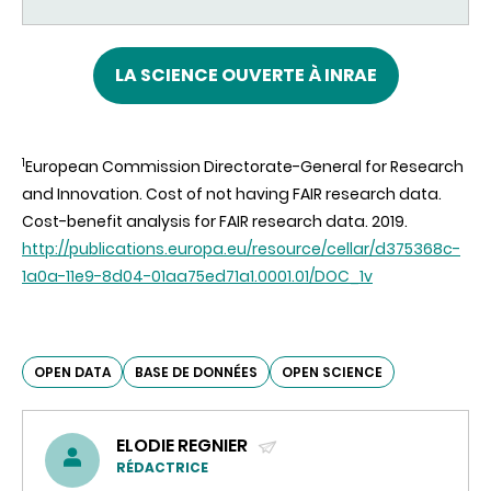
LA SCIENCE OUVERTE À INRAE
1
European Commission Directorate-General for Research
and Innovation. Cost of not having FAIR research data.
Cost-benefit analysis for FAIR research data. 2019.
http://publications.europa.eu/resource/cellar/d375368c-
1a0a-11e9-8d04-01aa75ed71a1.0001.01/DOC_1v
OPEN DATA
BASE DE DONNÉES
OPEN SCIENCE
ELODIE REGNIER
(ENVOYER
RÉDACTRICE