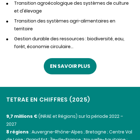
Transition agroécologique des systèmes de culture
et d'élevage
Transition des systèmes agri-alimentaires en
territoire
Gestion durable des ressources : biodiversité, eau,
forêt, économie circulaire…
EN SAVOIR PLUS
TETRAE EN CHIFFRES (2025)
9,7 millions €
(INRAE et Régions) sur la période 2022 –
2027
8 régions
: Auvergne-Rhône-Alpes ; Bretagne ; Centre Val
de Loire ; Grand Est ; Île-de-France ; Nouvelle-Aquitaine ;