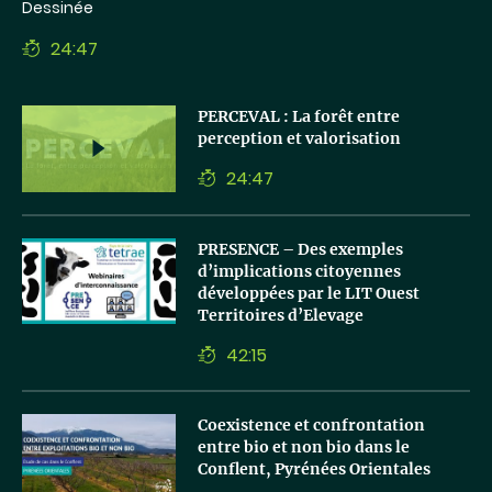
Dessinée
24:47
Temps
de
lecture
Lancer
PERCEVAL : La forêt entre
la
perception et valorisation
vidéo
24:47
Temps
de
lecture
Lancer
PRESENCE – Des exemples
la
d’implications citoyennes
vidéo
développées par le LIT Ouest
Territoires d’Elevage
42:15
Temps
de
lecture
Lancer
Coexistence et confrontation
la
entre bio et non bio dans le
vidéo
Conflent, Pyrénées Orientales