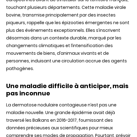
quand
touchant plusieurs départements. Cette maladie virale
la
surveillanc
bovine, transmise principalement par des insectes
devient
piqueurs, rappelle que les épizooties émergentes ne sont
un
enjeu
plus des événements exceptionnels. Elles s’inscrivent
stratégiqu
désormais dans un contexte durable, marqué par les
pour
les
changements climatiques et l’intensification des
élevages
mouvements de biens, d’animaux vivants et de
personnes, induisant une circulation accrue des agents
pathogènes.
Une maladie difficile à anticiper, mais
pas inconnue
La dermatose nodulaire contagieuse n’est pas une
maladie nouvelle. Une grande épidémie avait déjà
traversé les Balkans en 2016-2017, fournissant des
données précieuses aux scientifiques pour mieux
comprendre ses modes de propagation. Pourtant, prévoir