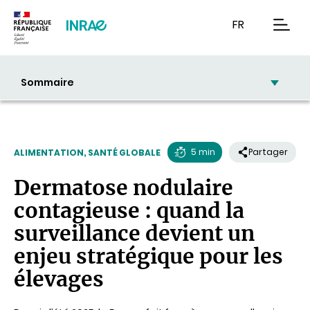
Contenu
Recherche
Navigation
FR
men
Sommaire
5 min
Partager
ALIMENTATION, SANTÉ GLOBALE
Temps
Dermatose nodulaire
de
contagieuse : quand la
lecture
surveillance devient un
enjeu stratégique pour les
élevages