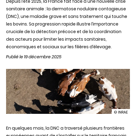
Depuis l’été 2025, la France fait face à une nouvelle crise
sanitaire animale : la dermatose nodulaire contagieuse
(DNC), une maladie grave et sans traitement qui touche
les bovins. Sa progression rapide illustre l’importance
cruciale de la détection précoce et de la coordination
des acteurs pour limiter les impacts sanitaires,
économiques et sociaux sur les filières d’élevage.
Publié le 19 décembre 2025
illustration
© INRAE
Dermatos
nodulaire
En quelques mois, la DNC a traversé plusieurs frontières
contagieu
:
européennes avant de s’installer sur le territoire français,