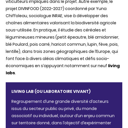
viticulteurs impliqués dans le projet. Autre exemple, le
projet DIVINFOOD (2022-2027) coordonné par Yuna
Chiffoleau, sociologue INRAE, vise à développer des
chaînes alimentaires valorisant la biodiversité agricole
sous-utilisée. En pratique, il étudie des céréales et
légumineuses mineures (petit épeautre, blé amidonnier,
blé Poulard, pois carré, haricot commun, lupin, fève, pois,
lentille), dans trois zones géographiques de l’Europe, qui
font face à divers aléas climatiques et défis socio-
économiques en s’appuyant notamment sur neuf
living
labs
.
LIVING LAB (OU LABORATOIRE VIVANT)
Regroupement d’une grande diversité d’acteurs
issus du secteur public ou privé, du monde
associatif ou individuel, autour d’un enjeu commun
sur territoire donné, dans l’objectif d’expérimenter