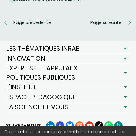
Page précédente
Page suivante
LES THÉMATIQUES INRAE
INNOVATION
EXPERTISE ET APPUI AUX
POLITIQUES PUBLIQUES
L'INSTITUT
ESPACE PEDAGOGIQUE
LA SCIENCE ET VOUS
SUIVEZ-NOUS
LinkedIn
Facebook
BlueSky
Instagram
YouTube
X
WhatsApp
Podcast
Ce site utilise des cookies permettant de fournir certains