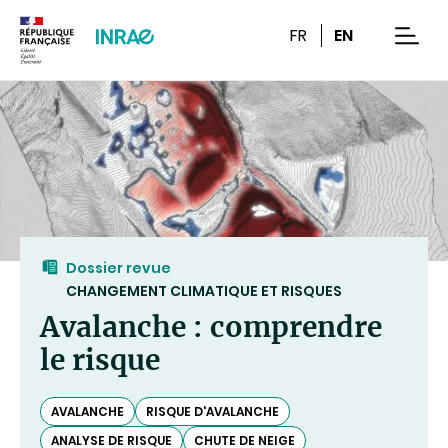
Contenu
Recherche
Navigation
FR
EN
men
Dossier revue
CHANGEMENT CLIMATIQUE ET RISQUES
Avalanche : comprendre
le risque
AVALANCHE
RISQUE D'AVALANCHE
ANALYSE DE RISQUE
CHUTE DE NEIGE