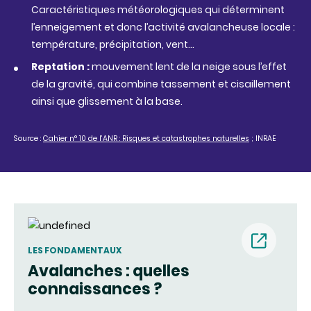
Caractéristiques météorologiques qui déterminent
l’enneigement et donc l’activité avalancheuse locale :
température, précipitation, vent…
Reptation
:
mouvement
lent de
la
neige
sous
l’effet
de la
gravité
, qui combine
tassement
et
cisaillement
ainsi
que
glissement
à la base.
Source :
Cahier n
°
10 de l’ANR
:
Risques et catastrophes naturelles
;
INRAE
LES FONDAMENTAUX
Avalanches : quelles
(nouvell
connaissances ?
fenêtre)