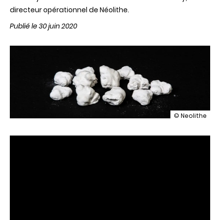
directeur opérationnel de Néolithe.
Publié le 30 juin 2020
illustration
© Neolithe
3
questions
à
une
jeune
pousse
:
Néolithe