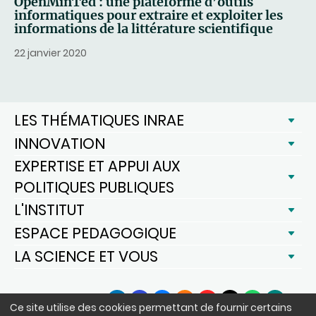
OpenMinTed : une plateforme d’outils
informatiques pour extraire et exploiter les
informations de la littérature scientifique
22 janvier 2020
LES THÉMATIQUES INRAE
INNOVATION
EXPERTISE ET APPUI AUX
POLITIQUES PUBLIQUES
L'INSTITUT
ESPACE PEDAGOGIQUE
LA SCIENCE ET VOUS
SUIVEZ-NOUS
Ce site utilise des cookies permettant de fournir certains
LinkedIn
Facebook
BlueSky
Instagram
YouTube
X
WhatsApp
Podcast