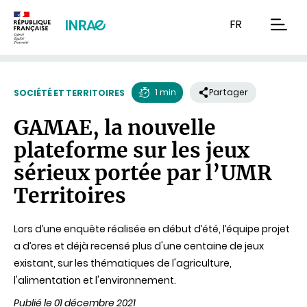
Contenu
Recherche
Navigation
FR
men
1 min
Partager
SOCIÉTÉ ET TERRITOIRES
Temps
GAMAE, la nouvelle
de
plateforme sur les jeux
lecture
sérieux portée par l’UMR
Territoires
Lors d’une enquête réalisée en début d’été, l’équipe projet
a d’ores et déjà recensé plus d'une centaine de jeux
existant, sur les thématiques de l'agriculture,
l'alimentation et l'environnement.
Publié le 01 décembre 2021