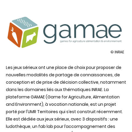
illustration
© INRAE
GAMAE,
la
Les jeux sérieux ont une place de choix pour proposer de
nouvelle
plateform
nouvelles modalités de partage de connaissances, de
sur
conception et de prise de décision collective, notamment
les
jeux
dans les domaines liés aux thématiques INRAE. La
sérieux
plateforme GAMAE (Game for Agriculture, Alimentation
portée
par
and Environment), à vocation nationale, est un projet
l’UMR
porté par l'UMR Territoires qui s’est construit récemment.
Territoires
Elle est dédiée aux jeux sérieux, avec 3 dispositifs : une
ludothèque, un fab lab pour l’accompagnement des