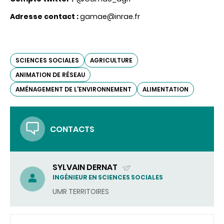
Adresse contact :
gamae@inrae.fr
SCIENCES SOCIALES
AGRICULTURE
ANIMATION DE RÉSEAU
AMÉNAGEMENT DE L'ENVIRONNEMENT
ALIMENTATION
CONTACTS
SYLVAIN DERNAT
(ENVOYER
INGÉNIEUR EN SCIENCES SOCIALES
UN
UMR TERRITOIRES
COURRIEL)