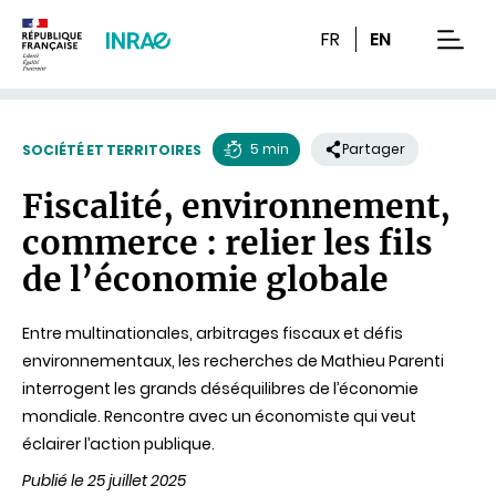
Contenu
Recherche
Navigation
FR
EN
men
5 min
Partager
SOCIÉTÉ ET TERRITOIRES
Temps
Fiscalité, environnement,
de
commerce : relier les fils
lecture
de l’économie globale
Entre multinationales, arbitrages fiscaux et défis
environnementaux, les recherches de Mathieu Parenti
interrogent les grands déséquilibres de l’économie
mondiale. Rencontre avec un économiste qui veut
éclairer l’action publique.
Publié le 25 juillet 2025