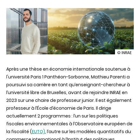
illustration
© INRAE
Fiscalité,
environnem
Après une thèse en économie internationale soutenue à
commerce
:
l'université Paris 1 Panthéon-Sorbonne, Mathieu Parenti a
relier
poursuivi sa carrière en tant qu’enseignant-chercheur à
les
fils
l’université libre de Bruxelles, avant de rejoindre INRAE en
de
2023 sur une chaire de professeur junior. Il est également
l’économie
globale
professeur à l’École d’économie de Paris. Il dirige
actuellement 2 programmes : l’un sur les politiques
fiscales environnementales à l’Observatoire européen de
la fiscalité (
EUTO)
, l’autre sur les modèles quantitatifs du
commerce international à l’Institut des politiques