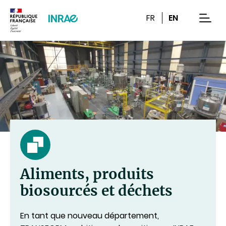
Contenu
Recherche
Navigation
FR
EN
men
Aliments, produits
biosourcés et déchets
En tant que nouveau département,