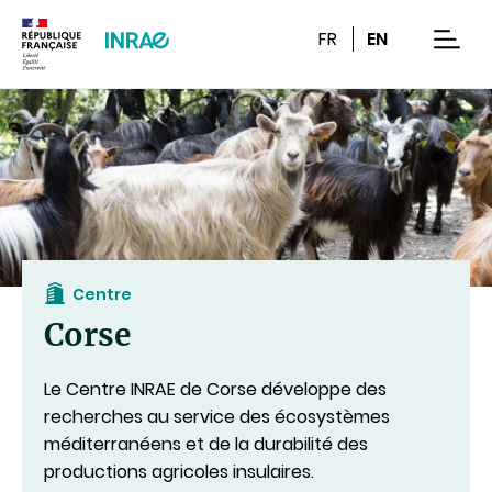
Contenu
Recherche
Navigation
FR
EN
men
Centre
Corse
Le Centre INRAE de Corse développe des
recherches au service des écosystèmes
méditerranéens et de la durabilité des
productions agricoles insulaires.