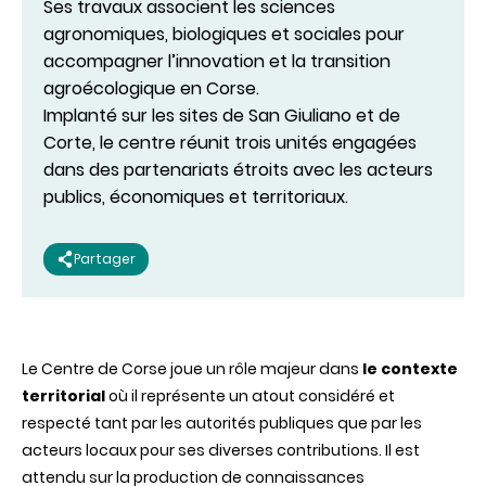
Ses travaux associent les sciences
agronomiques, biologiques et sociales pour
accompagner l’innovation et la transition
agroécologique en Corse.
Implanté sur les sites de San Giuliano et de
Corte, le centre réunit trois unités engagées
dans des partenariats étroits avec les acteurs
publics, économiques et territoriaux.
Partager
Le Centre de
Corse
joue
un
rôle
majeur
dans
le
contexte
territorial
où
il
représente
un
atout
considéré
et
respecté
tant
par les
autorités
publiques
que
par les
acteurs
locaux
pour
ses
diverses
contributions. Il est
attendu
sur
la production de
connaissances