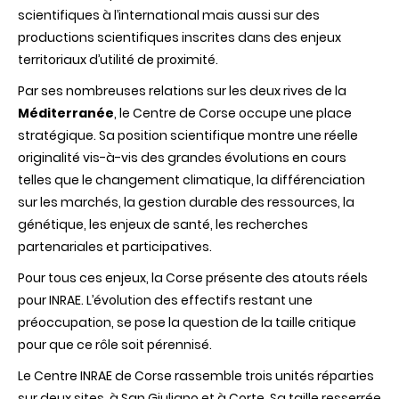
scientifiques
à
l’international
mais
aussi
sur
des
productions
scientifiques
inscrites
dans
des
enjeux
territoriaux
d’utilité
de
proximité
.
Par
ses
nombreuses
relations
sur
les
deux
rives de la
Méditerranée
, le Centre de
Corse
occupe
une
place
stratégique
. Sa position
scientifique
montre
une
réelle
originalité
vis-à-vis
des
grandes
évolutions
en
cours
telles
que
le
changement
climatique
, la
différenciation
sur
les
marchés
, la
gestion
durable
des
ressources
, la
génétique
, les
enjeux
de
santé
, les
recherches
partenariales
et
participatives
.
Pour
tous
ces
enjeux
, la
Corse
présente
des
atouts
réels
pour
INRAE
.
L’évolution
des
effectifs
restant
une
préoccupation
, se pose la question de la
taille
critique
pour
que
ce
rôle
soit
pérennisé
.
Le Centre INRAE de Corse rassemble trois unités réparties
sur deux sites, à San Giuliano et à Corte. Sa taille resserrée