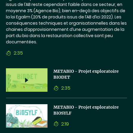
issus de l’AB reste cependant faible dans ce secteur, en
moyenne 3% (Agence Bio), bien en-deçà des objectifs de
la loi Egalim (20% de produits issus de l’AB d’ici 2022). Les
conséquences techniques et organisationnelles dans les
chaines d’approvisionnement d’une augmentation de la
part du bio dans la restauration collective sont peu
documentées.
2:35
Temps
de
lecture
Lancer
METABIO - Projet exploratoire
la
BIODET
vidéo
2:35
Temps
de
lecture
Lancer
METABIO - Projet exploratoire
la
BIOSYLF
vidéo
2:19
Temps