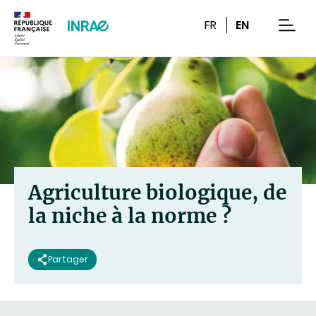
Contenu
Recherche
Navigation
FR
EN
men
Agriculture biologique, de
la niche à la norme ?
Partager