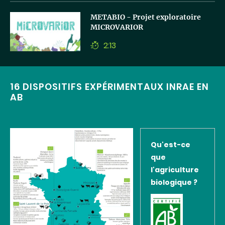
de
lecture
Lancer
METABIO - Projet exploratoire
la
MICROVARIOR
vidéo
2:13
Temps
de
lecture
16 DISPOSITIFS EXPÉRIMENTAUX INRAE EN
AB
Qu'est-ce
que
l'agriculture
biologique ?