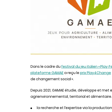
Dans le cadre du
festival du jeu italien « Play‑F
plateforme GAMAE
a reçu le
prix Play4Change
de changement social ».
Depuis 2021, GAMAE étudie, développe et met 
agrienvironnemental, territorial et alimentaire
la recherche et l’expertise via la productio