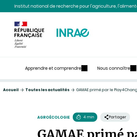
Contenu
Recherche
Navigation
Institut national de recherche pour l'agriculture, l'alime
Apprendre et comprendre
Nous connaître
Accueil
Toutes les actualités
GAMAE primé par le Play4Chang
4 min
Partager
AGROÉCOLOGIE
Temps
GAMAE primé pa
de