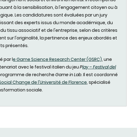
ibuant à la sensibilisation, à l'engagement citoyen ou à
logique. Les candidatures sont évaluées par un jury
unissant des experts issus du monde académique, du
du tissu associatif et de l'entreprise, selon des critères
 sur l'originalité, la pertinence des enjeux abordés et
ets présentés.
é par l
e Game Science Research Center (GSRC)
, une
tenariat avec le festival italien du jeu
P
lay – Festival del
le programme de recherche
Game in Lab
. Il est coordonné
ocial Change de l'Université de Florence
, spécialisé
sformation sociale.