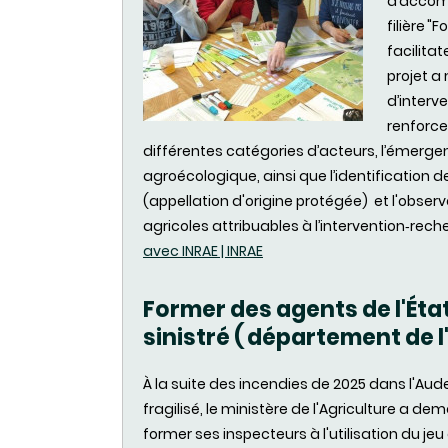
d’accomp
filière 
facilita
projet a
d’interv
renforce
différentes catégories d’acteurs, l’émergen
agroécologique, ainsi que l’identification d
(appellation d'origine protégée) et l'obse
agricoles attribuables à l’intervention‑rech
avec INRAE | INRAE
Former des agents de l'Éta
sinistré ( département de 
À la suite des incendies de 2025 dans l'Aude,
fragilisé, le ministère de l'Agriculture a 
former ses inspecteurs à l'utilisation du je