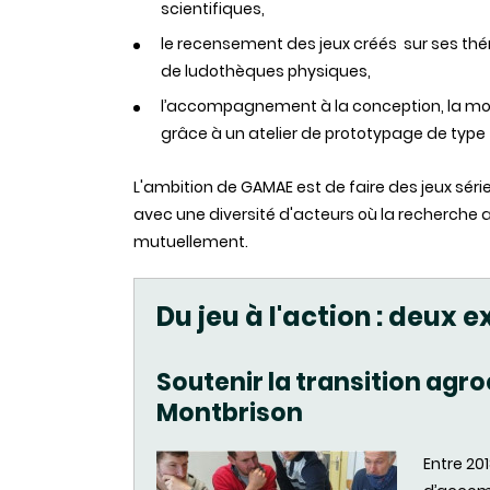
scientifiques,
le recensement des jeux créés sur ses t
de ludothèques physiques,
l’accompagnement à la conception, la mobi
grâce à un atelier de prototypage de type 
L'ambition de GAMAE est de faire des jeux sér
avec une diversité d'acteurs où la recherche a
mutuellement.
Du jeu à l'action : deux 
Soutenir la transition agro
Montbrison
Entre 20