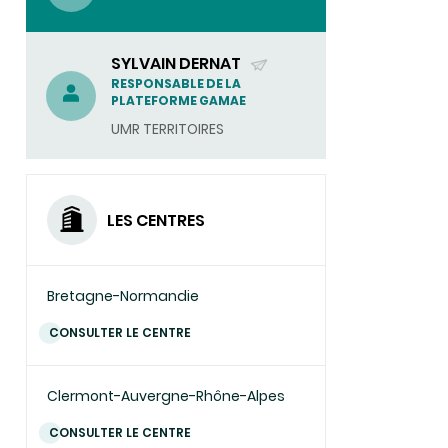
service
de
la
transition
SYLVAIN DERNAT
agroécologique
(ENVOYER
RESPONSABLE DE LA
PLATEFORME GAMAE
UN
UMR TERRITOIRES
COURRIEL)
LES CENTRES
Bretagne-Normandie
CONSULTER LE CENTRE
Clermont-Auvergne-Rhône-Alpes
CONSULTER LE CENTRE