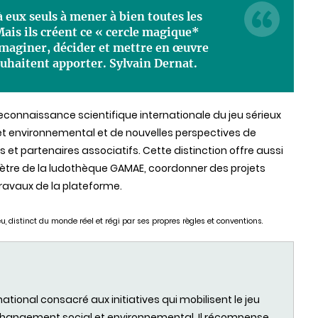
à eux seuls à mener à bien toutes les
Mais ils créent ce « cercle magique*
imaginer, décider et mettre en œuvre
uhaitent apporter. Sylvain Dernat.
econnaissance scientifique internationale du jeu sérieux
 environnemental et de nouvelles perspectives de
 et partenaires associatifs. Cette distinction offre aussi
imètre de la ludothèque GAMAE, coordonner des projets
travaux de la plateforme.
, distinct du monde réel et régi par ses propres règles et conventions.
rnational consacré aux initiatives qui mobilisent le jeu
hangement social et environnemental. Il récompense