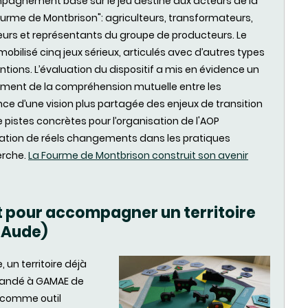
agnement basé sur le jeu destiné aux acteurs de la
"Fourme de Montbrison": agriculteurs, transformateurs,
teurs et représentants du groupe de producteurs. Le
 mobilisé cinq jeux sérieux, articulés avec d’autres types
entions. L’évaluation du dispositif a mis en évidence un
ment de la compréhension mutuelle entre les
ce d’une vision plus partagée des enjeux de transition
e pistes concrètes pour l’organisation de l'AOP
rvation de réels changements dans les pratiques
erche.
La Fourme de Montbrison construit son avenir
t pour accompagner un territoire
l'Aude)
 un territoire déjà
demandé à GAMAE de
u comme outil