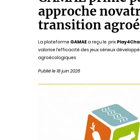
lecture
approche novatri
transition agro
La plateforme
GAMAE
a reçu le prix
Play4Ch
valorise l’efficacité des jeux sérieux dévelo
agroécologiques
Publié le 18 juin 2026