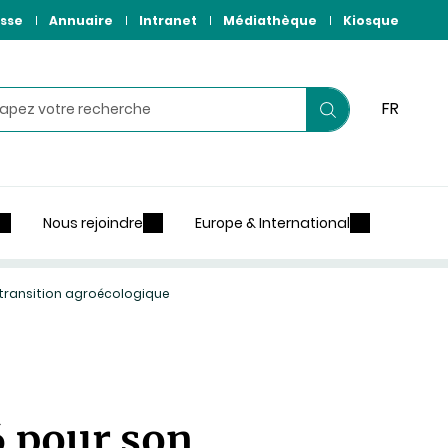
sse
Annuaire
Intranet
Médiathèque
Kiosque
hercher
FR
Lancer
votre
recherche
Nous rejoindre
Europe & International
 transition agroécologique
 pour son