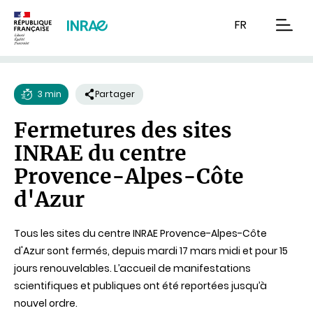
Contenu
Recherche
Navigation
FR
men
3 min
Partager
Temps
Fermetures des sites
de
INRAE du centre
lecture
Provence-Alpes-Côte
d'Azur
Tous les sites du centre INRAE Provence-Alpes-Côte
d'Azur sont fermés, depuis mardi 17 mars midi et pour 15
jours renouvelables. L’accueil de manifestations
scientifiques et publiques ont été reportées jusqu’à
nouvel ordre.