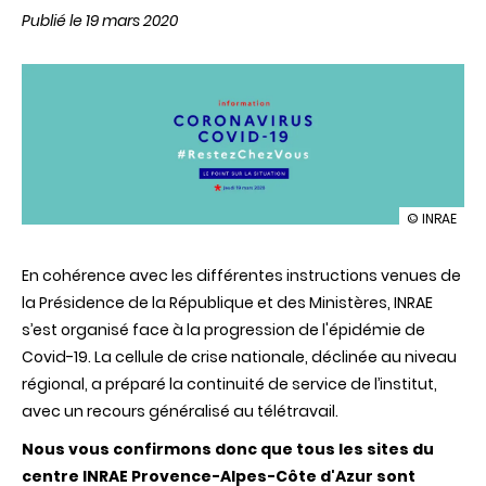
Publié le 19 mars 2020
illustration
© INRAE
Fermeture
des
En cohérence avec les différentes instructions venues de
sites
INRAE
la Présidence de la République et des Ministères, INRAE
du
s’est organisé face à la progression de l'épidémie de
centre
Provence-
Covid-19. La cellule de crise nationale, déclinée au niveau
Alpes-
régional, a préparé la continuité de service de l’institut,
Côte
d'Azur
avec un recours généralisé au télétravail.
Nous vous confirmons donc que tous les sites du
centre INRAE Provence-Alpes-Côte d'Azur sont