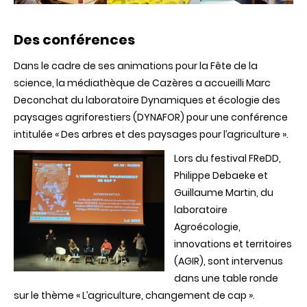
Des conférences
Dans
le cadre de
ses
animations pour la
Fête
de la
science, la
médiathèque
de
Cazères
a
accueilli
Marc
Deconchat
du
laboratoire
Dynamiques
et
écologie
des
paysages
agriforestiers
(
DYNAFOR
) pour
une
conférence
intitulée
« Des
arbres
et
des
paysages
pour
l’agriculture
».
Lors
du festival
FReDD
,
Philippe
Debaeke
et
Guillaume Martin, du
laboratoire
Agroécologie
,
innovations et
territoires
(
AGIR
),
sont
intervenus
dans
une
table
ronde
sur
le
thème
«
L’agriculture
,
changement
de cap ».