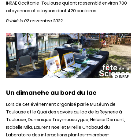
INRAE Occitanie-Toulouse qui ont rassemblé environ 700
citoyennes et citoyens dont 420 scolaires.
Publié le 02 novembre 2022
illustration
© INRAE
Retour
sur
Un dimanche au bord du lac
la
Fête
de
Lors de cet événement organisé par le Muséum de
la
Toulouse et le Quai des savoirs au lac de la Reynerie à
science
2022
Toulouse, Dominique Treymousaygue, Héloise Demont,
à
Isabelle Mila, Laurent Noël et Mireille Chabaud du
Toulouse
Laboratoire des interactions plantes-microbes-