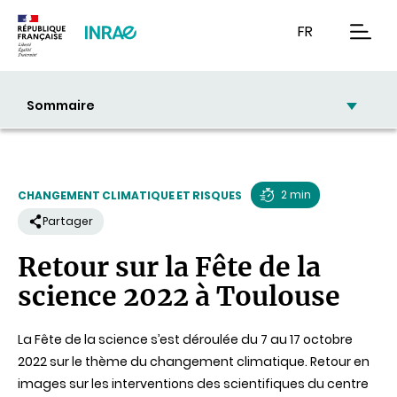
Contenu
Recherche
Navigation
FR
men
Sommaire
2 min
CHANGEMENT CLIMATIQUE ET RISQUES
Temps
Partager
de
Retour sur la Fête de la
lecture
science 2022 à Toulouse
La Fête de la science s’est déroulée du 7 au 17 octobre
2022 sur le thème du changement climatique. Retour en
images sur les interventions des scientifiques du centre