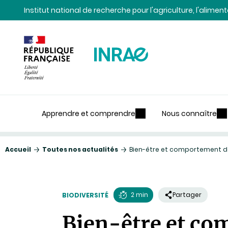
Contenu
Recherche
Navigation
Institut national de recherche pour l'agriculture, l'alime
Apprendre et comprendre
Nous connaître
Accueil
Toutes nos actualités
Bien-être et comportement 
2 min
Partager
BIODIVERSITÉ
Temps
Bien-être et co
de