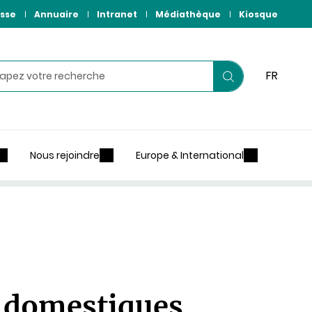
sse
Annuaire
Intranet
Médiathèque
Kiosque
hercher
FR
Lancer
votre
recherche
Nous rejoindre
Europe & International
s domestiques