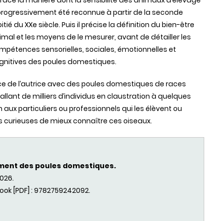
trace la manière dont la sensibilité des animaux d’élevage
progressivement été reconnue à partir de la seconde
tié du XXe siècle. Puis il précise la définition du bien-être
imal et les moyens de le mesurer, avant de détailler les
mpétences sensorielles, sociales, émotionnelles et
gnitives des poules domestiques.
ence de l’autrice avec des poules domestiques de races
llant de milliers d’individus en claustration à quelques
en aux particuliers ou professionnels qui les élèvent ou
es curieuses de mieux connaître ces oiseaux.
ement des poules domestiques.
2026.
Book [PDF] : 9782759242092.