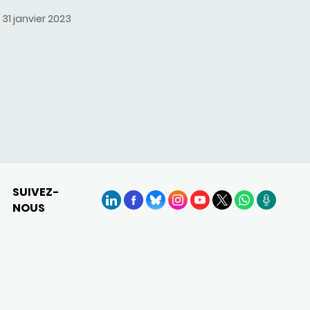
31 janvier 2023
SUIVEZ-
NOUS
LinkedIn
Facebook
BlueSky
Instagram
YouTube
X
WhatsApp
Podcasts