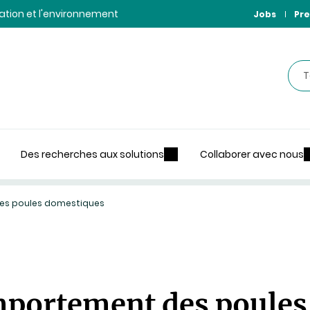
ntation et l'environnement
Jobs
Pre
Rec
Des recherches aux solutions
Collaborer avec nous
des poules domestiques
mportement des poule