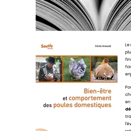
Le
pl
fi
fa
en
Po
ch
en
dé
tra
l’é