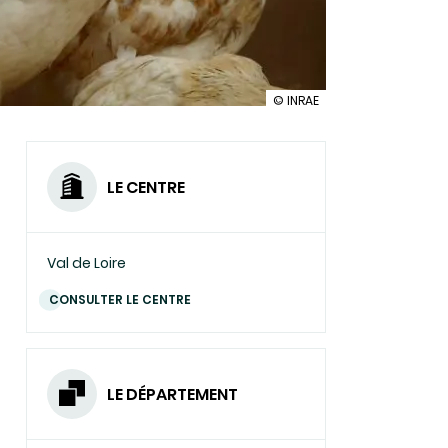
illustration
© INRAE
Bien-
être
et
comportement
LE CENTRE
des
poules
domestiques
Val de Loire
CONSULTER LE CENTRE
LE DÉPARTEMENT