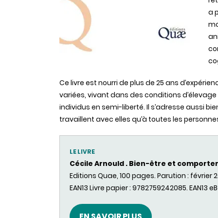
re
a 
moi
an
co
co
Ce livre est nourri de plus de 25 ans d’expéri
variées, vivant dans des conditions d’élevage a
individus en semi-liberté. Il s’adresse aussi bi
travaillent avec elles qu’à toutes les personn
LE LIVRE
Cécile Arnould . Bien-être et comport
Editions Quae, 100 pages. Parution : février 
EAN13 Livre papier : 9782759242085. EAN13 e
EN SAVOIR PLUS