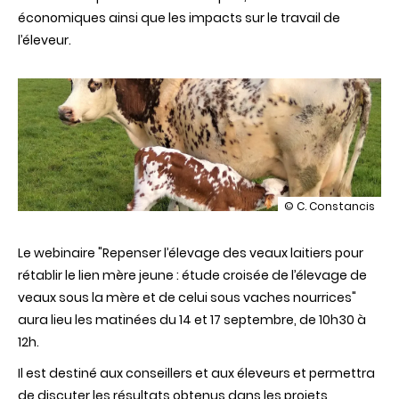
économiques ainsi que les impacts sur le travail de
l’éleveur.
illustration
© C. Constancis
Webinaire
"Repenser
Le webinaire "Repenser l’élevage des veaux laitiers pour
l’élevage
des
rétablir le lien mère jeune : étude croisée de l’élevage de
veaux
veaux sous la mère et de celui sous vaches nourrices"
laitiers
pour
aura lieu les matinées du 14 et 17 septembre, de 10h30 à
rétablir
12h.
le
lien
Il est destiné aux conseillers et aux éleveurs et permettra
mère
jeune
de discuter les résultats obtenus dans les projets