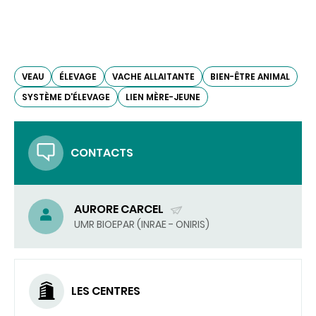
VEAU
ÉLEVAGE
VACHE ALLAITANTE
BIEN-ÊTRE ANIMAL
SYSTÈME D'ÉLEVAGE
LIEN MÈRE-JEUNE
CONTACTS
AURORE CARCEL
(ENVOYER
UMR BIOEPAR (INRAE - ONIRIS)
UN
COURRIEL)
LES CENTRES