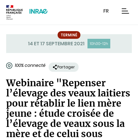
Contenu
Recherche
Navigation
FR
men
TERMINÉ
Statut
14 ET 17 SEPTEMBRE 2021
10h30-12h
100% connecté
Partager
Webinaire "Repenser
l’élevage des veaux laitiers
pour rétablir le lien mère
jeune : étude croisée de
l’élevage de veaux sous la
mère et de celui sous