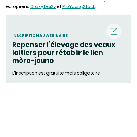
:
européens
Grazy DaiSy
et
ProYoungStock
.
étude
croisée
de
l’élevage
de
veaux
INSCRIPTION AU WEBINAIRE
sous
Repenser l’élevage des veaux
la
(nouvell
mère
laitiers pour rétablir le lien
et
mère-jeune
de
fenêtre)
celui
sous
L'inscription est gratuite mais obligatoire
vaches
nourrices"