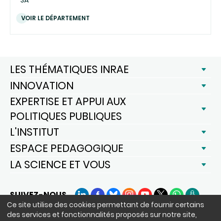
VOIR LE DÉPARTEMENT
LES THÉMATIQUES INRAE
INNOVATION
EXPERTISE ET APPUI AUX
POLITIQUES PUBLIQUES
L'INSTITUT
ESPACE PEDAGOGIQUE
LA SCIENCE ET VOUS
SUIVEZ-NOUS
LinkedIn
Facebook
BlueSky
Instagram
YouTube
X
WhatsApp
Podcast
Ce site utilise des cookies permettant de fournir certains
des services et fonctionnalités proposés sur notre site,