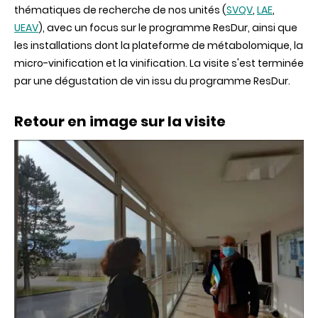
la
thématiques de recherche de nos unités (
SVQV
,
LAE
,
Recherche
UEAV
), avec un focus sur le programme ResDur, ainsi que
et
l'Innovation
les installations dont la plateforme de métabolomique, la
micro-vinification et la vinification. La visite s'est terminée
par une dégustation de vin issu du programme ResDur.
Retour en image sur la visite