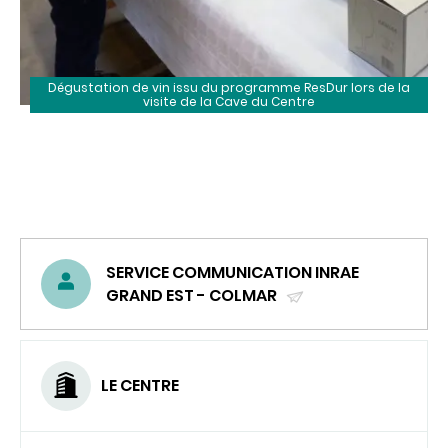
Dégustation de vin issu du programme ResDur lors de la
visite de la Cave du Centre
SERVICE COMMUNICATION INRAE
GRAND EST - COLMAR
(ENVOYER
UN
COURRIEL)
LE CENTRE