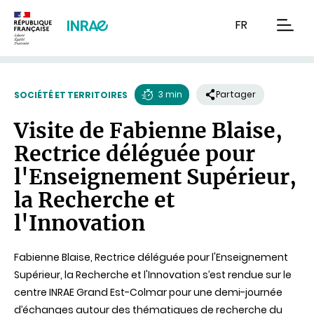
Contenu
Recherche
Navigation
FR
men
3 min
Partager
SOCIÉTÉ ET TERRITOIRES
Temps
Visite de Fabienne Blaise,
de
Rectrice déléguée pour
lecture
l'Enseignement Supérieur,
la Recherche et
l'Innovation
Fabienne Blaise, Rectrice déléguée pour l'Enseignement
Supérieur, la Recherche et l'Innovation s’est rendue sur le
centre INRAE Grand Est-Colmar pour une demi-journée
d’échanges autour des thématiques de recherche du