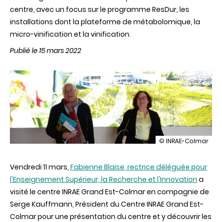
centre, avec un focus sur le programme ResDur, les
installations dont la plateforme de métabolomique, la
micro-vinification et la vinification.
Publié le 15 mars 2022
illustration
© INRAE-Colmar
Visite
de
Vendredi 11 mars,
Fabienne Blaise, rectrice déléguée pour
Fabienne
Blaise,
l'Enseignement Supérieur, la Recherche et l'Innovation
a
Rectrice
visité le centre INRAE Grand Est-Colmar en compagnie de
déléguée
pour
Serge Kauffmann, Président du Centre INRAE Grand Est-
l'Enseignement
Colmar pour une présentation du centre et y découvrir les
Supérieur,