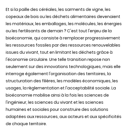
si
Et si la paille des céréales, les sarments de vigne, les
les
déchets
copeaux de bois ou les déchets alimentaires devenaient
agricoles
les matériaux, les emballages, les molécules, les énergies
ou
alimentair
ou les fertilisants de demain ? C'est tout l'enjeu de la
remplaçai
bioéconomie, qui consiste à remplacer progressivement
le
pétrole
les ressources fossiles par des ressources renouvelables
?
issues du vivant, tout en limitant les déchets grâce à
l'économie circulaire. Une telle transition repose non
seulement sur des innovations technologiques, mais elle
interroge également l'organisation des territoires, la
structuration des filières, les modèles économiques, les
usages, la règlementation et l'acceptabilité sociale. La
bioéconomie mobilise ainsi à la fois les sciences de
l'ingénieur, les sciences du vivant et les sciences
humaines et sociales pour construire des solutions
adaptées aux ressources, aux acteurs et aux spécificités
de chaque territoire.