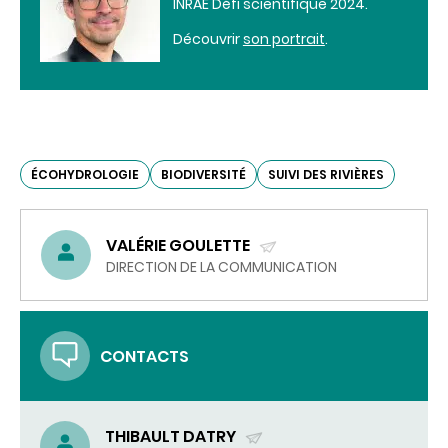
INRAE Défi scientifique 2024.
Découvrir
son portrait
.
ÉCOHYDROLOGIE
BIODIVERSITÉ
SUIVI DES RIVIÈRES
VALÉRIE GOULETTE
(ENVOYER
DIRECTION DE LA COMMUNICATION
UN
COURRIEL)
CONTACTS
THIBAULT DATRY