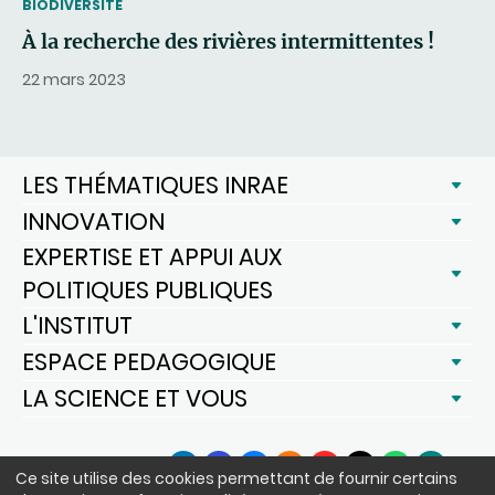
THEMATIC
BIODIVERSITÉ
À la recherche des rivières intermittentes !
22 mars 2023
LES THÉMATIQUES INRAE
INNOVATION
EXPERTISE ET APPUI AUX
POLITIQUES PUBLIQUES
L'INSTITUT
ESPACE PEDAGOGIQUE
LA SCIENCE ET VOUS
SUIVEZ-NOUS
Ce site utilise des cookies permettant de fournir certains
LinkedIn
Facebook
BlueSky
Instagram
YouTube
X
WhatsApp
Podcast