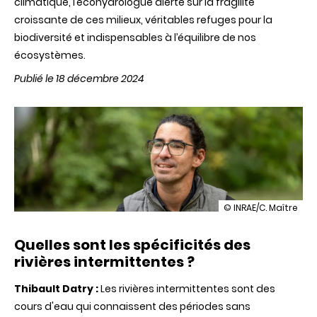
climatique, l’écohydrologue alerte sur la fragilité
croissante de ces milieux, véritables refuges pour la
biodiversité et indispensables à l’équilibre de nos
écosystèmes.
Publié le 18 décembre 2024
illustration
© INRAE/C. Maître
Rivières
intermittentes
Quelles sont les spécificités des
:
sonnette
rivières intermittentes ?
d'alarme
pour
Thibault Datry :
Les rivières intermittentes sont des
la
biodiversité
cours d'eau qui connaissent des périodes sans