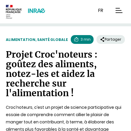
Contenu
Recherche
Navigation
FR
men
3 min
Partager
ALIMENTATION, SANTÉ GLOBALE
Temps
Projet Croc'noteurs :
de
goûtez des aliments,
lecture
notez-les et aidez la
recherche sur
l'alimentation !
Croc’noteurs, c’est un projet de science participative qui
essaie de comprendre comment allier le plaisir de
manger tout en contribuant, à terme, à élaborer des
aliments plus favorables à la santé et davantage