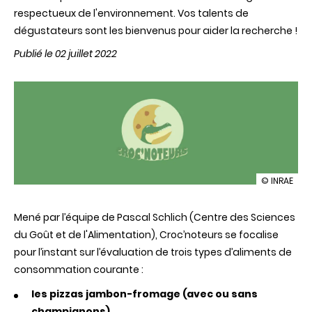
respectueux de l'environnement. Vos talents de
dégustateurs sont les bienvenus pour aider la recherche !
Publié le 02 juillet 2022
illustration
© INRAE
Projet
Croc'noteu
Mené par l’équipe de Pascal Schlich (Centre des Sciences
:
goûtez
du Goût et de l'Alimentation), Croc’noteurs se focalise
des
pour l’instant sur l’évaluation de trois types d’aliments de
aliments,
notez-
consommation courante :
les
et
les pizzas jambon-fromage (avec ou sans
aidez
champignons)
la