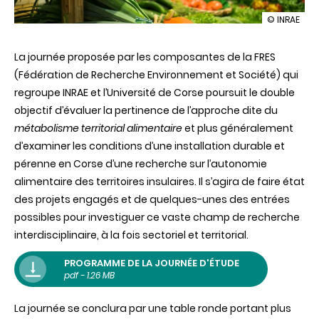
illustration
© INRAE
Journée
d’étude
La journée proposée par les composantes de la FRES
FRES
(Fédération de Recherche Environnement et Société) qui
regroupe INRAE et l’Université de Corse poursuit le double
objectif d’évaluer la pertinence de l’approche dite du
métabolisme territorial alimentaire
et plus généralement
d’examiner les conditions d’une installation durable et
pérenne en Corse d’une recherche sur l’autonomie
alimentaire des territoires insulaires. Il s’agira de faire état
des projets engagés et de quelques-unes des entrées
possibles pour investiguer ce vaste champ de recherche
interdisciplinaire, à la fois sectoriel et territorial.
PROGRAMME DE LA JOURNÉE D'ÉTUDE
pdf - 1.26 MB
La journée se conclura par une table ronde portant plus