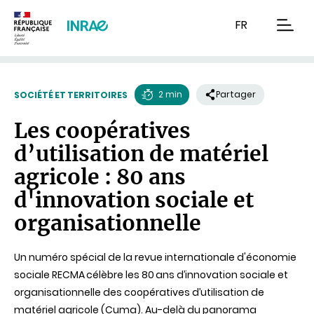
Contenu
Recherche
Navigation
FR
men
2 min
Partager
SOCIÉTÉ ET TERRITOIRES
Temps
Les coopératives
de
d’utilisation de matériel
lecture
agricole : 80 ans
d'innovation sociale et
organisationnelle
Un numéro spécial de la revue internationale d'économie
sociale RECMA célèbre les 80 ans d’innovation sociale et
organisationnelle des coopératives d’utilisation de
matériel agricole (Cuma). Au-delà du panorama