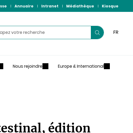
sse
Annuaire
Intranet
Médiathèque
Kiosque
hercher
FR
Lancer
votre
recherche
Nous rejoindre
Europe & International
estinal, édition