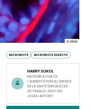
illustration
© INRAE
Le
Printemps
du
MICROBIOTE
MICROBIOTE DIGESTIF
Microbiote
Intestinal,
édition
HARRY SOKOL
2023
MICROBIOLOGIE DE
L'ALIMENTATION AU SERVICE
DE LA SANTÉ (MICALIS) ILE-
DE-FRANCE-JOUY-EN-
JOSAS-ANTONY