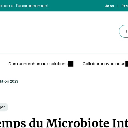
ntation et l'environnement
Jobs
Pre
Rec
Des recherches aux solutions
Collaborer avec nous
dition 2023
ger
emps du Microbiote Int