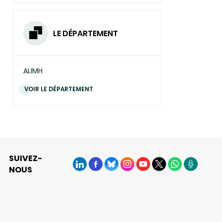
LE DÉPARTEMENT
ALIMH
VOIR LE DÉPARTEMENT
SUIVEZ-
NOUS
LinkedIn
Facebook
BlueSky
Instagram
YouTube
X
WhatsApp
Podcasts