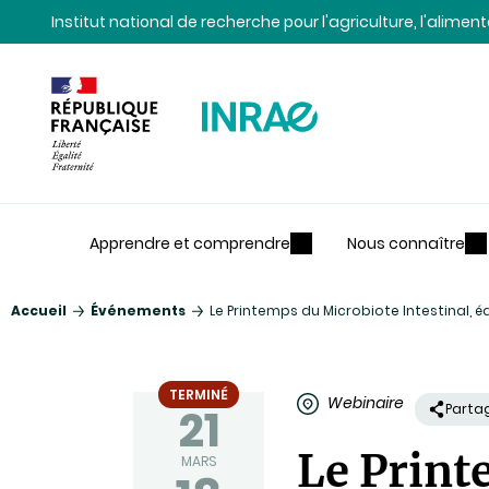
Contenu
Recherche
Navigation
Institut national de recherche pour l'agriculture, l'alime
Apprendre et comprendre
Nous connaître
Accueil
Événements
Le Printemps du Microbiote Intestinal, é
TERMINÉ
Webinaire
21
Parta
Le Print
MARS