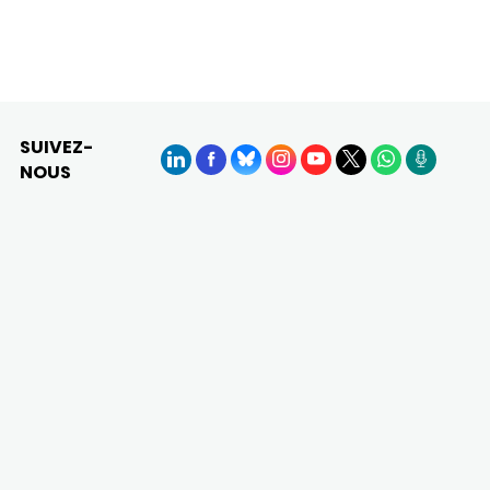
SUIVEZ-
NOUS
LinkedIn
Facebook
BlueSky
Instagram
YouTube
X
WhatsApp
Podcasts