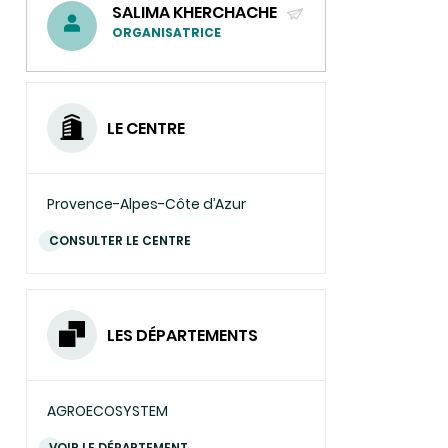
SALIMA KHERCHACHE
un
"Parcours
(ENVOYER
ORGANISATRICE
de
UN
sciences"
COURRIEL)
LE CENTRE
Provence-Alpes-Côte d’Azur
CONSULTER LE CENTRE
LES DÉPARTEMENTS
AGROECOSYSTEM
VOIR LE DÉPARTEMENT