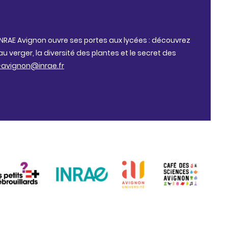
 INRAE Avignon ouvre ses portes aux lycées : découvrez
u verger, la diversité des plantes et le secret des
s-avignon@inrae.fr