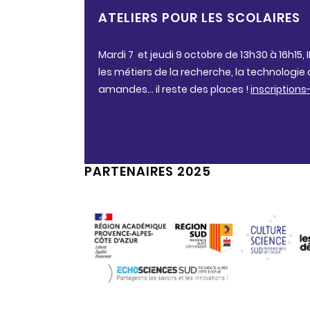
ATELIERS POUR LES SCOLAIRES
Mardi 7 et jeudi 9 octobre de 13h30 à 16h15,
les métiers de la recherche, la technologie a
amandes… il reste des places !
inscription
PARTENAIRES 2025