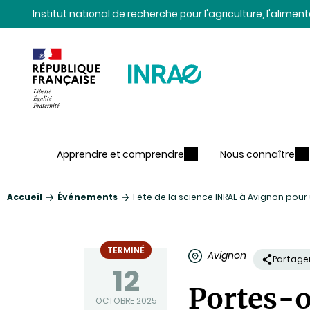
Contenu
Recherche
Navigation
Institut national de recherche pour l'agriculture, l'alime
Apprendre et comprendre
Nous connaître
Accueil
Événements
Fête de la science INRAE à Avignon pour
TERMINÉ
Avignon
Partage
12
Portes-o
OCTOBRE 2025