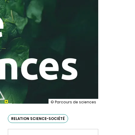
illustration
© Parcours de sciences
Portes-
ouvertes
INRAE
RELATION SCIENCE-SOCIÉTÉ
à
Avignon
pour