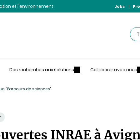
ntation et l'environnement
Jobs
Pre
Rec
Des recherches aux solutions
Collaborer avec nous
 un "Parcours de sciences"
r
uvertes INRAE à Avig