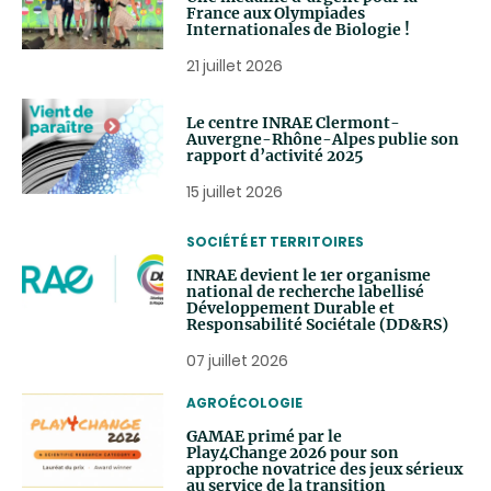
France aux Olympiades
Internationales de Biologie !
21 juillet 2026
Le centre INRAE Clermont-
Auvergne-Rhône-Alpes publie son
rapport d’activité 2025
15 juillet 2026
THEMATIC
SOCIÉTÉ ET TERRITOIRES
INRAE devient le 1er organisme
national de recherche labellisé
Développement Durable et
Responsabilité Sociétale (DD&RS)
07 juillet 2026
THEMATIC
AGROÉCOLOGIE
GAMAE primé par le
Play4Change 2026 pour son
approche novatrice des jeux sérieux
au service de la transition