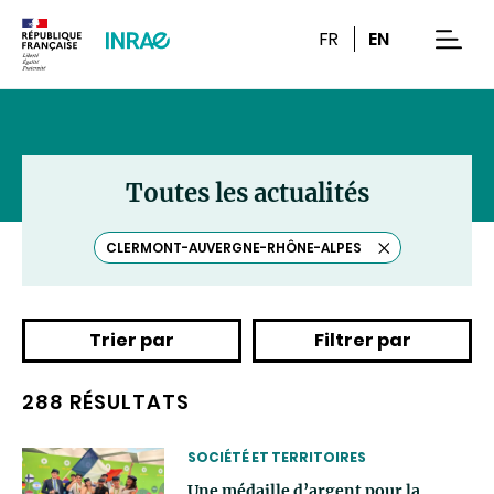
Contenu
Recherche
Navigation
FR
EN
men
Toutes les actualités
CLERMONT-AUVERGNE-RHÔNE-ALPES
Effacer
le
tag
Trier par
Filtrer par
288 RÉSULTATS
THEMATIC
SOCIÉTÉ ET TERRITOIRES
Une médaille d’argent pour la