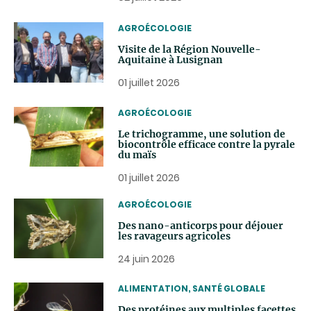
THEMATIC
AGROÉCOLOGIE
Visite de la Région Nouvelle-
Aquitaine à Lusignan
01 juillet 2026
THEMATIC
AGROÉCOLOGIE
Le trichogramme, une solution de
biocontrôle efficace contre la pyrale
du maïs
01 juillet 2026
THEMATIC
AGROÉCOLOGIE
Des nano-anticorps pour déjouer
les ravageurs agricoles
24 juin 2026
THEMATIC
ALIMENTATION, SANTÉ GLOBALE
Des protéines aux multiples facettes