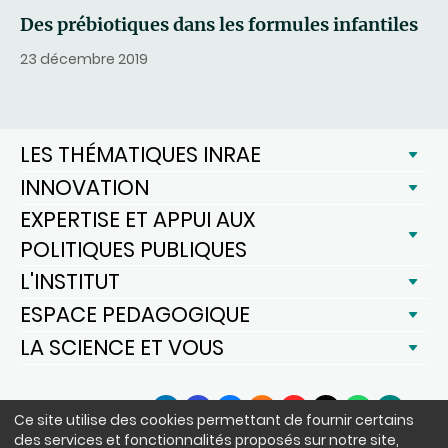
Des prébiotiques dans les formules infantiles
23 décembre 2019
LES THÉMATIQUES INRAE
INNOVATION
EXPERTISE ET APPUI AUX
POLITIQUES PUBLIQUES
L'INSTITUT
ESPACE PEDAGOGIQUE
LA SCIENCE ET VOUS
SUIVEZ-NOUS
Ce site utilise des cookies permettant de fournir certains
LinkedIn
Facebook
BlueSky
Instagram
YouTube
X
WhatsApp
Podcast
des services et fonctionnalités proposés sur notre site,