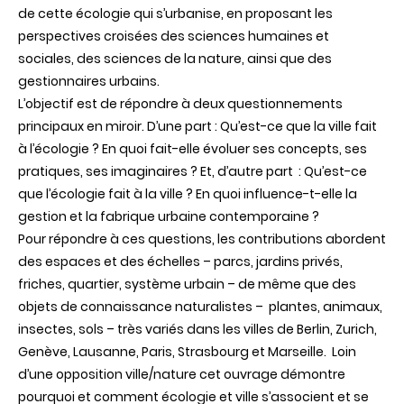
de
cette
écologie
qui
s’urbanise
, en
proposant
les
perspectives
croisées
des
sciences
humaines
et
sociales
,
des
sciences de la nature,
ainsi
que
des
gestionnaires
urbains
.
L’objectif
est de
répondre
à
deux
questionnements
principaux
en
miroir
.
D’une
part :
Qu’est
-ce
que
la
ville
fait
à
l’écologie
? En
quoi
fait-elle
évoluer
ses
concepts,
ses
pratiques,
ses
imaginaires
? Et,
d’autre
part :
Qu’est
-ce
que
l’écologie
fait à la
ville
? En
quoi
influence-t-elle la
gestion
et la
fabrique
urbaine
contemporaine
?
Pour
répondre
à
ces
questions, les contributions
abordent
des
espaces
et
des
échelles
–
parcs
,
jardins
privés
,
friches
,
quartier
,
système
urbain
– de
même
que
des
objets
de
connaissance
naturalistes
–
plantes
,
animaux
,
insectes
,
sols
–
très
variés
dans
les
villes
de Berlin, Zurich,
Genève
, Lausanne, Paris, Strasbourg et
Marseille
. Loin
d’une opposition ville/nature cet ouvrage démontre
pourquoi et comment écologie et ville s’associent et se