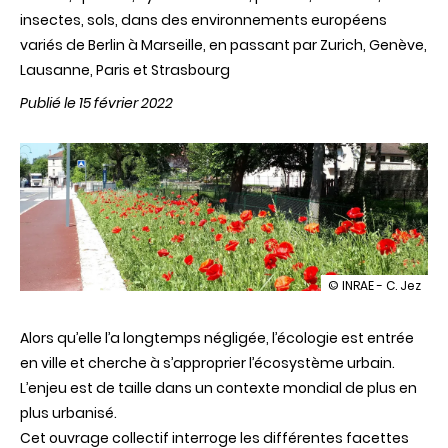
insectes, sols, dans des environnements européens
variés de Berlin à Marseille, en passant par Zurich, Genève,
Lausanne, Paris et Strasbourg
Publié le 15 février 2022
illustration
© INRAE - C. Jez
Quand
l'écologie
Alors
qu’elle
l’a
longtemps
négligée
,
l’écologie
s'urbanise
est
entrée
en
ville
et
cherche
à
s’approprier
l’écosystème
urbain
.
L’enjeu
est de
taille
dans
un
contexte
mondial
de plus en
plus
urbanisé
.
Cet
ouvrage
collectif
interroge
les
différentes
facettes