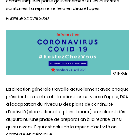
communiquées par le gouvernement et les autorités
sanitaires. La reprise se fera en deux étapes.
Publié le 24 avril 2020
illustration
© INRAE
Coronaviru
COVID-
La direction générale travaille actuellement avec chaque
19
:
président de centre et direction des services d'appui, DSA
préparatio
à l’adaptation du niveau D des plans de continuité
de
la
d’activité (plan national et plans locaux) en incluant dès
reprise
aujourd’hui une phase de préparation à la reprise, ainsi
d’activité
à
qu’au niveau E qui est celui de la reprise d’activité en
INRAE
contexte épidémique.