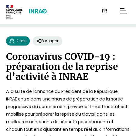
Contenu
Recherche
Navigation
FR
men
2 min
Partager
Temps
Coronavirus COVID-19 :
de
préparation de la reprise
lecture
d’activité à INRAE
A la suite de l’annonce du Président de la République,
INRAE entre dans une phase de préparation de la sortie
progressive du confinement prévue le 11 mai. L’institut est
mobilisé pour préparer la reprise du travail dans les
meilleures conditions de sécurité pour chacune et
chacun tout en s’ajustant en temps réel aux informations