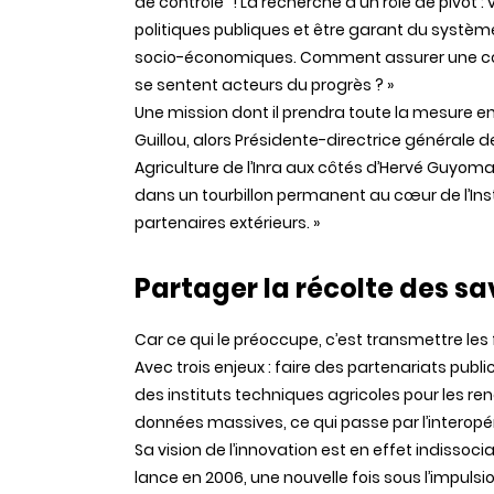
de contrôle" ! La recherche a un rôle de pivot :
politiques publiques et être garant du systèm
socio-économiques. Comment assurer une co
se sentent acteurs du progrès ? »
Une mission dont il prendra toute la mesure e
Guillou, alors Présidente-directrice générale de 
Agriculture de l’Inra aux côtés d’Hervé Guyomar
dans un tourbillon permanent au cœur de l’Ins
partenaires extérieurs. »
Partager la récolte des sa
Car ce qui le préoccupe, c’est transmettre les f
Avec trois enjeux : faire des partenariats publi
des instituts techniques agricoles pour les rendr
données massives, ce qui passe par l’interopé
Sa vision de l’innovation est en effet indissoci
lance en 2006, une nouvelle fois sous l’impulsi