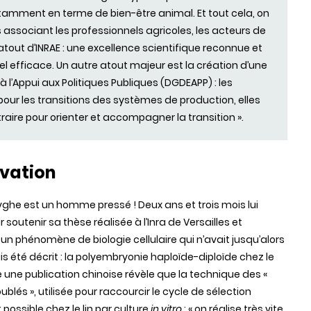
tamment en terme de bien-être animal. Et tout cela, on
associant les professionnels agricoles, les acteurs de
r atout d’INRAE : une excellence scientifique reconnue et
 efficace. Un autre atout majeur est la création d’une
à l’Appui aux Politiques Publiques (DGDEAPP) : les
pour les transitions des systèmes de production, elles
aire pour orienter et accompagner la transition ».
ovation
yghe est un homme pressé ! Deux ans et trois mois lui
r soutenir sa thèse réalisée à l’Inra de Versailles et
 un phénomène de biologie cellulaire qui n’avait jusqu’alors
s été décrit : la polyembryonie haploïde-diploïde chez le
ue une publication chinoise révèle que la technique des «
blés », utilisée pour raccourcir le cycle de sélection
t possible chez le lin par culture
in vitro
: « on réalise très vite