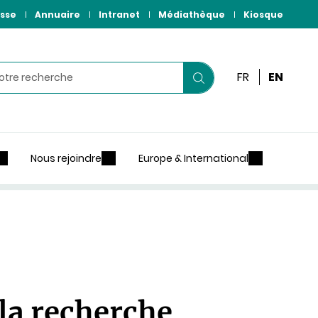
sse
Annuaire
Intranet
Médiathèque
Kiosque
r
FR
EN
Lancer
votre
recherche
Nous rejoindre
Europe & International
 la recherche