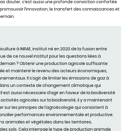
pas douter, c’est aussi une profonde conviction confortée
e promouvoir l’innovation, le transfert des connaissances et
 demain.
culture à INRAE, institut né en 2020 de la fusion entre
fique de ce nouvel institut pour les questions liées à
 de demain ? Obtenir une production agricole suffisante
ale et maintenir le revenu des acteurs économiques,
nementaux. Il s’agit de limiter les émissions de gaz à
es, dans un contexte de changement climatique qui
l est aussi nécessaire d’agir en faveur de la biodiversité
s activités agricoles sur la biodiversité, il y a maintenant
er sur les principes de l’agroécologie qui consistent à
 concilier performances environnementale et productive.
ns animales et végétales dans les territoires,
des sols. Cela interroge le type de production animale