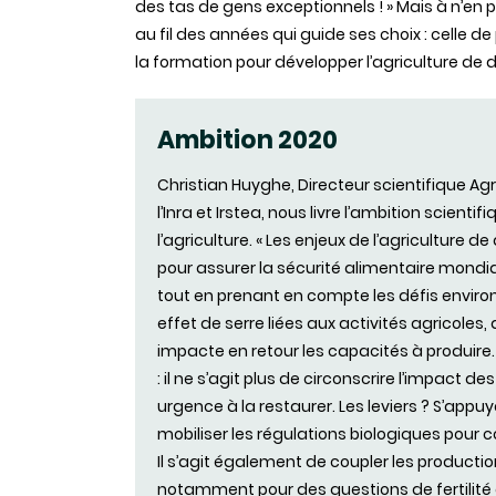
des tas de gens exceptionnels ! » Mais à n’en 
au fil des années qui guide ses choix : celle d
la formation pour développer l’agriculture de
Ambition 2020
Christian Huyghe, Directeur scientifique Agri
l’Inra et Irstea, nous livre l’ambition scienti
l’agriculture. « Les enjeux de l’agriculture
pour assurer la sécurité alimentaire mondi
tout en prenant en compte les défis environ
effet de serre liées aux activités agricol
impacte en retour les capacités à produire. I
: il ne s’agit plus de circonscrire l’impact de
urgence à la restaurer. Les leviers ? S’appuy
mobiliser les régulations biologiques pour
Il s’agit également de coupler les productio
notamment pour des questions de fertilité 