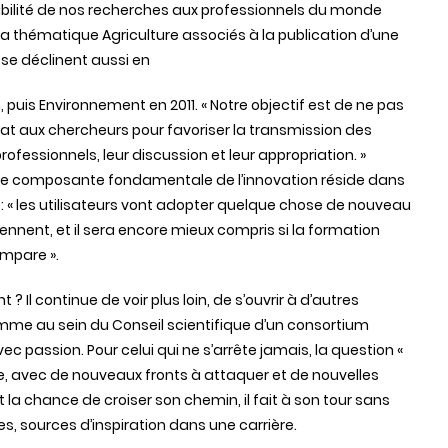
sibilité de nos recherches aux professionnels du monde
r la thématique Agriculture associés à la publication d’une
 se déclinent aussi en
 puis Environnement en 2011. « Notre objectif est de ne pas
ébat aux chercheurs pour favoriser la transmission des
rofessionnels, leur discussion et leur appropriation. »
autre composante fondamentale de l’innovation réside dans
 : « les utilisateurs vont adopter quelque chose de nouveau
rennent, et il sera encore mieux compris si la formation
 empare ».
 ? Il continue de voir plus loin, de s’ouvrir à d’autres
mme au sein du Conseil scientifique d’un consortium
c passion. Pour celui qui ne s’arrête jamais, la question «
te, avec de nouveaux fronts à attaquer et de nouvelles
t la chance de croiser son chemin, il fait à son tour sans
 sources d’inspiration dans une carrière.