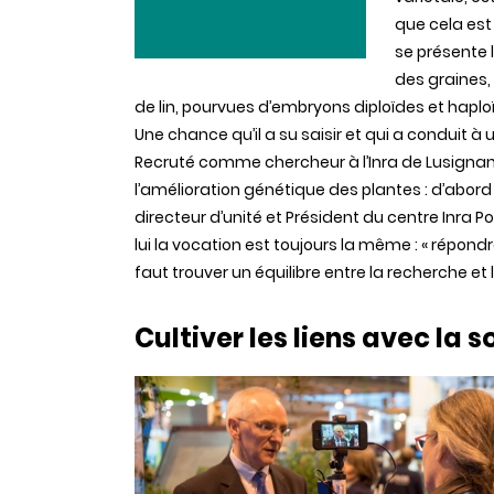
que cela est 
se présente 
des graines,
de lin, pourvues d’embryons diploïdes et haploï
Une chance qu’il a su saisir et qui a conduit à
Recruté comme chercheur à l’Inra de Lusignan 
l’amélioration génétique des plantes : d’abord le
directeur d’unité et Président du centre Inra 
lui la vocation est toujours la même : « répond
faut trouver un équilibre entre la recherche et l
Cultiver les liens avec la s