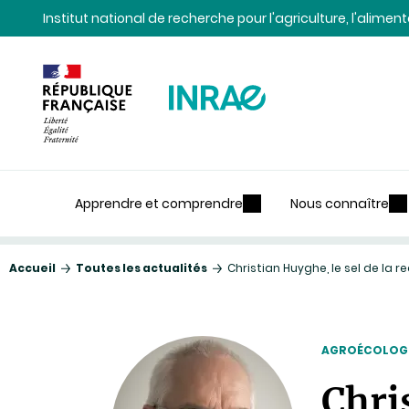
Contenu
Recherche
Navigation
Institut national de recherche pour l'agriculture, l'alime
Apprendre et comprendre
Nous connaître
Accueil
Toutes les actualités
Christian Huyghe, le sel de la 
AGROÉCOLOG
Chri