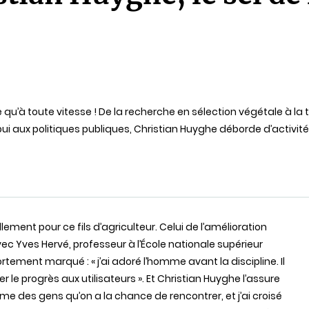
lecture
 vie qu’à toute vitesse ! De la recherche en sélection végétale à la
ui aux politiques publiques, Christian Huyghe déborde d’activité
lement pour ce fils d’agriculteur. Celui de l’amélioration
c Yves Hervé, professeur à l’École nationale supérieur
tement marqué : « j’ai adoré l’homme avant la discipline. Il
 le progrès aux utilisateurs ». Et Christian Huyghe l’assure
mme des gens qu’on a la chance de rencontrer, et j’ai croisé