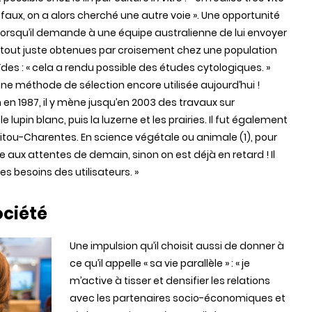
faux, on a alors cherché une autre voie ». Une opportunité
lorsqu’il demande à une équipe australienne de lui envoyer
 tout juste obtenues par croisement chez une population
des : « cela a rendu possible des études cytologiques. »
 une méthode de sélection encore utilisée aujourd’hui !
en 1987, il y mène jusqu’en 2003 des travaux sur
 lupin blanc, puis la luzerne et les prairies. Il fut également
Poitou-Charentes. En science végétale ou animale (1), pour
re aux attentes de demain, sinon on est déjà en retard ! Il
es besoins des utilisateurs. »
ociété
Une impulsion qu’il choisit aussi de donner à
ce qu’il appelle « sa vie parallèle » : « je
m’active à tisser et densifier les relations
avec les partenaires socio-économiques et