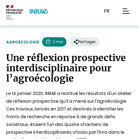
Contenu
Recherche
Navigation
FR
men
2 min
Partager
AGROÉCOLOGIE
Temps
Une réflexion prospective
de
interdisciplinaire pour
lecture
l’agroécologie
Le 14 janvier 2020, INRAE a restitué les résultats d'un atelier
de réflexion prospective qu'il a mené sur l'agroécologie.
Ces travaux, lancés en 2017 et destinés à identifier les
fronts de recherche en réponse à de grands défis
sociétaux, étaient l’un des quatre chantiers de
prospective interdisciplinaires choisis par l'Inra dans le