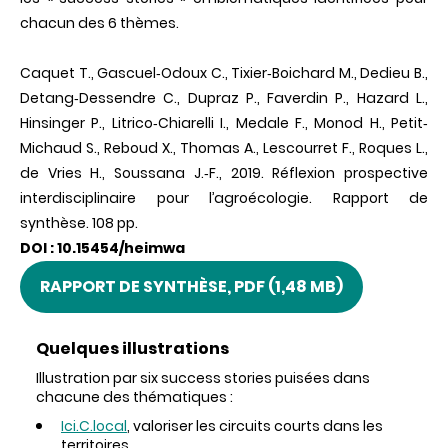
chacun des 6 thèmes.
Caquet T., Gascuel‐Odoux C., Tixier‐Boichard M., Dedieu B.,
Detang‐Dessendre C., Dupraz P., Faverdin P., Hazard L.,
Hinsinger P., Litrico‐Chiarelli I., Medale F., Monod H., Petit‐
Michaud S., Reboud X., Thomas A., Lescourret F., Roques L.,
de Vries H., Soussana J.‐F., 2019. Réflexion prospective
interdisciplinaire pour l’agroécologie. Rapport de
synthèse. 108 pp.
DOI : 10.15454/heimwa
RAPPORT DE SYNTHÈSE, PDF (1,48 MB)
Quelques illustrations
Illustration par six success stories puisées dans
chacune des thématiques :
Ici.C.local
, valoriser les circuits courts dans les
territoires