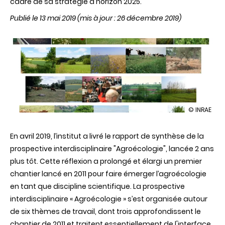
cadre de sa stratégie à horizon 2025.
Publié le 13 mai 2019
(mis à jour : 26 décembre 2019)
illustration
© INRAE
Une
réflexion
En avril 2019, l’institut a livré le rapport de synthèse de la
prospectiv
interdiscipl
prospective interdisciplinaire "Agroécologie", lancée 2 ans
pour
plus tôt. Cette réflexion a prolongé et élargi un premier
l’agroécol
chantier lancé en 2011 pour faire émerger l’agroécologie
en tant que discipline scientifique. La prospective
interdisciplinaire « Agroécologie » s’est organisée autour
de six thèmes de travail, dont trois approfondissent le
chantier de 2011 et traitent essentiellement de l'interface