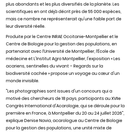
plus abondants et les plus diversifiés de la planète. Les
inédite
révèle
scientifiques en ont déjà décrit près de 55 000 espèces,
le
mais ce nombre ne représenterait qu'une faible part de
monde
fascinant
leur diversité réelle.
de
ces
Produite par le Centre INRAE Occitanie-Montpellier et le
sentinelles
Centre de Biologie pour la gestion des populations, en
du
vivant
partenariat avec l’Université de Montpellier, l’École de
médecine et L'Institut Agro Montpellier, l'exposition « Les
acariens, sentinelles du vivant – Regards sur la
biodiversité cachée » propose un voyage au cœur d'un
monde invisible.
"Les photographies sont issues d'un concours qui a
motivé des chercheurs de 18 pays, participants au XVIIe
Congrès International d'Acarologie, qui se déroule pour la
première en France, à Montpellier du 20 au 24 juillet 2026",
explique Denise Navia, acarologue au Centre de Biologie
pour la gestion des populations, une unité mixte de