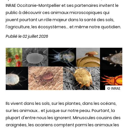
INRAE Occitanie-Montpellier et ses partenaires invitent le
public à découvrir ces animaux microscopiques qui
jouent pourtant un rôle majeur dans la santé des sols,
l'agriculture, les écosystèmes… et même notre quotidien.
Publié le 02 juillet 2026
illustration
© INRAE
Les
acariens
Ils vivent dans les sols, sur les plantes, dans les océans,
sortent
de
sur les animaux… et jusque sur notre peau. Pourtant, la
l'ombre
plupart d'entre nous les ignorent. Minuscules cousins des
:
une
araignées, les acariens comptent parmi les animaux les
exposition