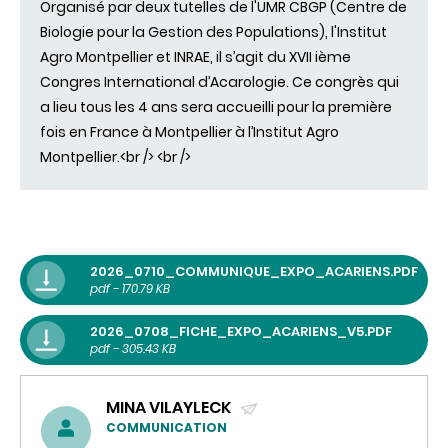
Organisé par deux tutelles de l'UMR CBGP (Centre de
Biologie pour la Gestion des Populations), l'Institut
Agro Montpellier et INRAE, il s’agit du XVII ième
Congres International d’Acarologie. Ce congrès qui
a lieu tous les 4 ans sera accueilli pour la première
fois en France à Montpellier à l’Institut Agro
Montpellier.<br /> <br />
2026_0710_COMMUNIQUE_EXPO_ACARIENS.PDF
pdf - 170.79 KB
2026_0708_FICHE_EXPO_ACARIENS_V5.PDF
pdf - 305.43 KB
MINA VILAYLECK
(ENVOYER
COMMUNICATION