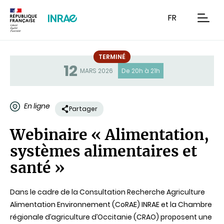
Contenu
Recherche
Navigation
FR
men
TERMINÉ
12
Statut
MARS 2026
De 20h à 21h
En ligne
Partager
Webinaire « Alimentation,
systèmes alimentaires et
santé »
Dans le cadre de la Consultation Recherche Agriculture
Alimentation Environnement (CoRAE) INRAE et la Chambre
régionale d’agriculture d’Occitanie (CRAO) proposent une