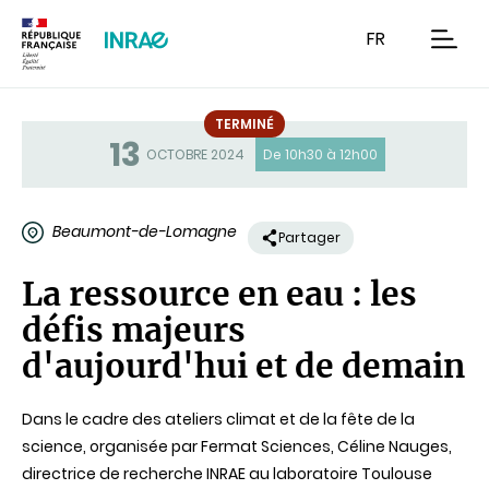
Contenu
Recherche
Navigation
FR
men
TERMINÉ
13
Statut
OCTOBRE 2024
De 10h30 à 12h00
Beaumont-de-Lomagne
Partager
La ressource en eau : les
défis majeurs
d'aujourd'hui et de demain
Dans le cadre des ateliers climat et de la fête de la
science, organisée par Fermat Sciences, Céline Nauges,
directrice de recherche INRAE au laboratoire Toulouse