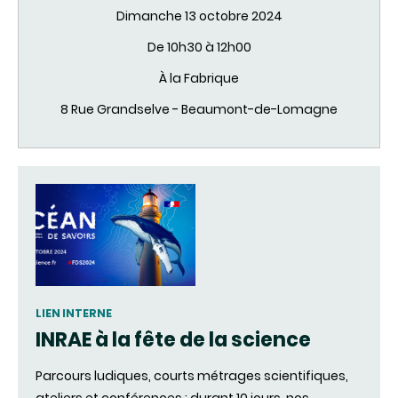
demain
Dimanche 13 octobre 2024
De 10h30 à 12h00
À la Fabrique
8 Rue Grandselve - Beaumont-de-Lomagne
LIEN INTERNE
INRAE à la fête de la science
Parcours ludiques, courts métrages scientifiques,
ateliers et conférences : durant 10 jours, nos