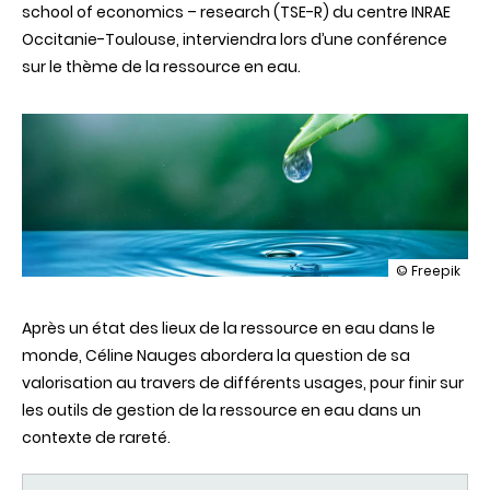
school of economics – research (TSE-R) du centre INRAE
Occitanie-Toulouse, interviendra lors d’une conférence
sur le thème de la ressource en eau.
illustration
© Freepik
La
ressource
Après un état des lieux de la ressource en eau dans le
en
eau
monde, Céline Nauges abordera la question de sa
:
valorisation au travers de différents usages, pour finir sur
les
défis
les outils de gestion de la ressource en eau dans un
majeurs
contexte de rareté.
d'aujourd'hui
et
de