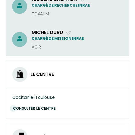
(ENVOYER
CHARGÉ DE RECHERCHE INRAE
UN
TOXALIM
COURRIEL)
MICHEL DURU
(ENVOYER
CHARGÉ DE MISSION INRAE
UN
AGIR
COURRIEL)
LE CENTRE
Occitanie-Toulouse
CONSULTER LE CENTRE