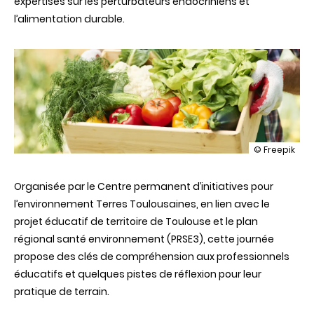
expertises sur les perturbateurs endocriniens et
l’alimentation durable.
illustration
© Freepik
Regards
croisés
Organisée par le Centre permanent d’initiatives pour
en
santé-
l’environnement Terres Toulousaines, en lien avec le
environneme
projet éducatif de territoire de Toulouse et le plan
régional santé environnement (PRSE3), cette journée
propose des clés de compréhension aux professionnels
éducatifs et quelques pistes de réflexion pour leur
pratique de terrain.