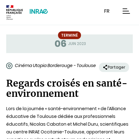
Contenu
Recherche
Navigation
FR
men
TERMINÉ
06
Statut
JUIN 2023
Cinéma Utopia Borderouge - Toulouse
Partager
Regards croisés en santé-
environnement
Lors de la journée « santé-environnement » de l’Alliance
éducative de Toulouse dédiée aux professionnels
éducatifs, Nicolas Cabaton et Michel Duru, scientifiques
au centre INRAE Occitanie-Toulouse, apporteront leurs