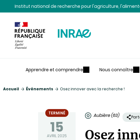
Contenu
Recherche
Navigation
Institut national de recherche pour l'agriculture, l'alime
Apprendre et comprendre
Nous connaître
Accueil
Événements
Osez innover avec la recherche !
TERMINÉ
Aubière (63)
Par
15
Osez inn
AVRIL 2025