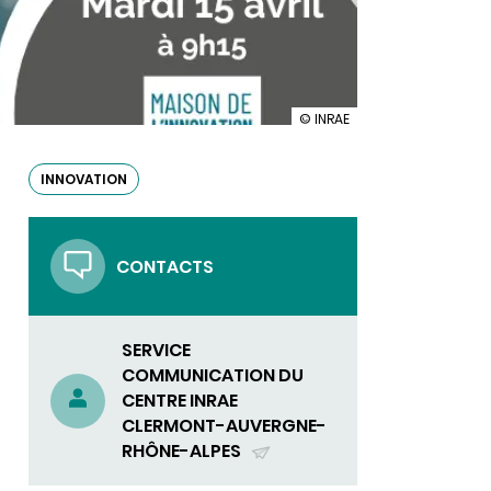
illustration
© INRAE
Osez
innover
avec
INNOVATION
la
recherche
!
CONTACTS
SERVICE
COMMUNICATION DU
CENTRE INRAE
CLERMONT-AUVERGNE-
RHÔNE-ALPES
(ENVOYER