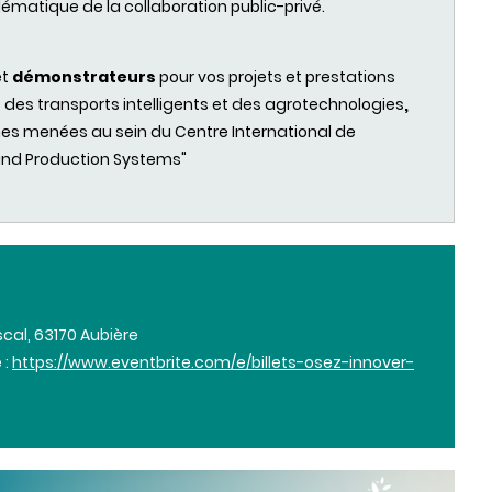
lématique de la collaboration public-privé.
et
démonstrateurs
pour vos projets et prestations
r, des transports intelligents et des agrotechnologies
,
es menées au sein du Centre International de
and Production Systems"
scal, 63170 Aubière
 :
https://www.eventbrite.com/e/billets-osez-innover-