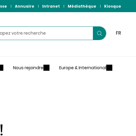
sse
Annuaire
Intranet
Médiathèque
Kiosque
hercher
FR
Lancer
votre
recherche
Nous rejoindre
Europe & International
!