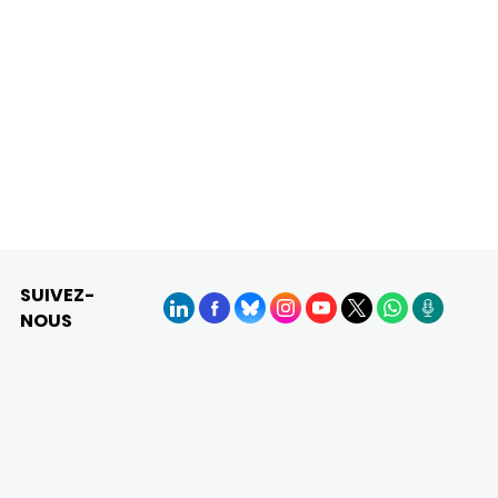
SUIVEZ-
NOUS
LinkedIn
Facebook
BlueSky
Instagram
YouTube
X
WhatsApp
Podcasts