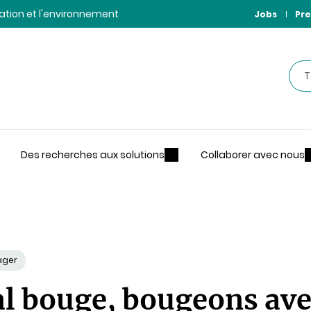
ntation et l'environnement
Jobs
Pre
Rec
Des recherches aux solutions
Collaborer avec nous
ager
al bouge, bougeons avec