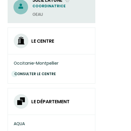
JULIE LATUNE
(ENVOYER
COORDINATRICE
UN
GEAU
COURRIEL)
LE CENTRE
Occitanie-Montpellier
CONSULTER LE CENTRE
LE DÉPARTEMENT
AQUA