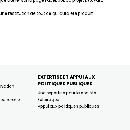
ue atelier sur la page Facebook du projet LittoPart.
 une restitution de tout ce qui aura été produit.
EXPERTISE ET APPUI AUX
POLITIQUES PUBLIQUES
ovation
Une expertise pour la société
 recherche
Eclairages
Appui aux politiques publiques