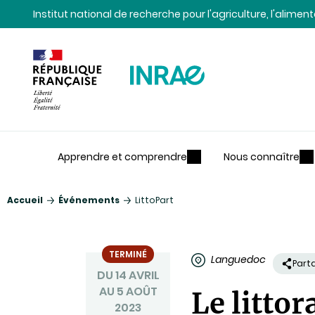
Contenu
Recherche
Navigation
Institut national de recherche pour l'agriculture, l'alime
Apprendre et comprendre
Nous connaître
Accueil
Événements
LittoPart
TERMINÉ
Languedoc
Part
DU 14 AVRIL
AU 5 AOÛT
Le littor
2023