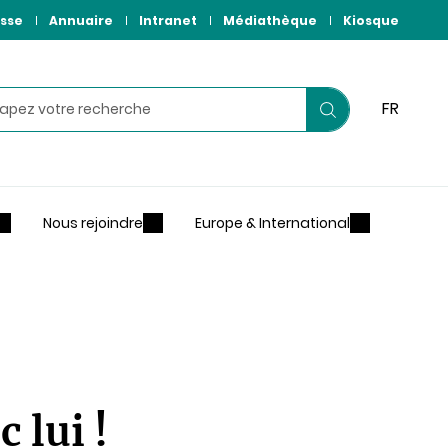
sse
Annuaire
Intranet
Médiathèque
Kiosque
hercher
FR
Lancer
votre
recherche
Nous rejoindre
Europe & International
 lui !