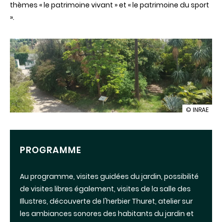
thèmes « le patrimoine vivant » et « le patrimoine du sport
».
illustration
© INRAE
Ouverture
du
Jardin
botanique
PROGRAMME
de
la
Villa
Au programme, visites guidées du jardin, possibilité
Thuret
de visites libres également, visites de la salle des
Illustres, découverte de l'herbier Thuret, atelier sur
les ambiances sonores des habitants du jardin et