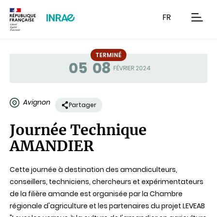
Contenu
Recherche
Navigation
FR
men
TERMINÉ
05
08
Statut
FÉVRIER 2024
Avignon
Partager
Journée Technique
AMANDIER
Cette journée à destination des amandiculteurs,
conseillers, techniciens, chercheurs et expérimentateurs
de la filière amande est organisée par la Chambre
régionale d'agriculture et les partenaires du projet LEVEAB