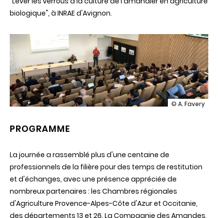
"Lever les verrous à la culture de l'amandier en agriculture
biologique", à INRAE d'Avignon.
illustration
© A. Favery
Journée
Technique
PROGRAMME
AMANDIER
La journée a rassemblé plus d'une centaine de
professionnels de la filière pour des temps de restitution
et d'échanges, avec une présence appréciée de
nombreux partenaires : les Chambres régionales
d'Agriculture Provence-Alpes-Côte d'Azur et Occitanie,
des départements 13 et 26, La Compagnie des Amandes,